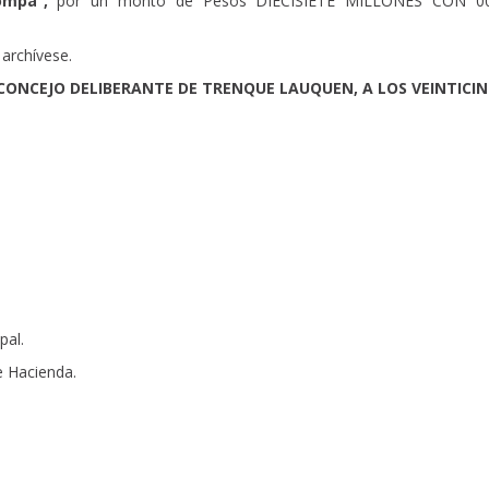
rompa”,
por un monto de Pesos DIECISIETE MILLONES CON 00
archívese.
CONCEJO DELIBERANTE DE TRENQUE LAUQUEN, A LOS VEINTICI
pal.
 Hacienda.