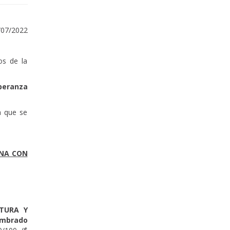
/07/2022
os de la
speranza
a que se
ONA CON
CTURA Y
umbrado