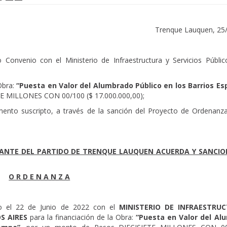
Trenque Lauquen, 25
Convenio con el Ministerio de Infraestructura y Servicios Públic
Obra:
“Puesta en Valor del Alumbrado Público en los Barrios E
E MILLONES CON 00/100 ($ 17.000.000,00);
rumento suscripto, a través de la sanción del Proyecto de Ordenanz
RANTE DEL PARTIDO DE TRENQUE LAUQUEN ACUERDA Y SANCI
O R D E N A N Z A
to el 22 de Junio de 2022 con el
MINISTERIO DE INFRAESTRU
OS AIRES
para la financiación de la Obra:
“Puesta en Valor del Al