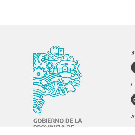
R
C
A
S