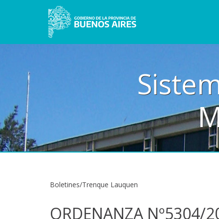
Sistem
M
Boletines/Trenque Lauquen
ORDENANZA Nº5304/2