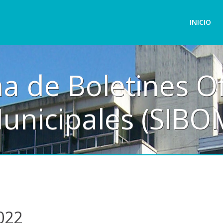
INICIO
a de Boletines Of
unicipales (SIBO
022