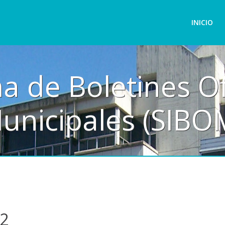
INICIO
a de Boletines Of
unicipales (SIBO
2