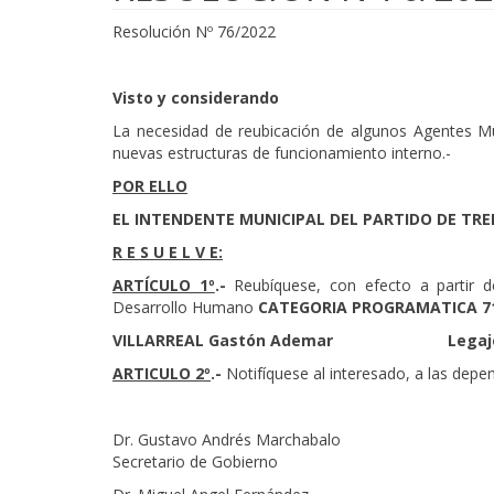
Resolución Nº 76/2022
Visto y considerando
La necesidad de reubicación de algunos Agentes Mun
nuevas estructuras de funcionamiento interno.-
POR ELLO
EL INTENDENTE MUNICIPAL DEL PARTIDO DE TR
R E S U E L V E:
ARTÍCULO 1º
.-
Reubíquese, con efecto a partir
Desarrollo Humano
CATEGORIA PROGRAMATICA
7
VILLARREAL Gastón Ademar
Legaj
ARTICULO 2º
.-
Notifíquese al interesado, a las depe
Dr. Gustavo Andrés Marchabalo
Secretario de Gobierno