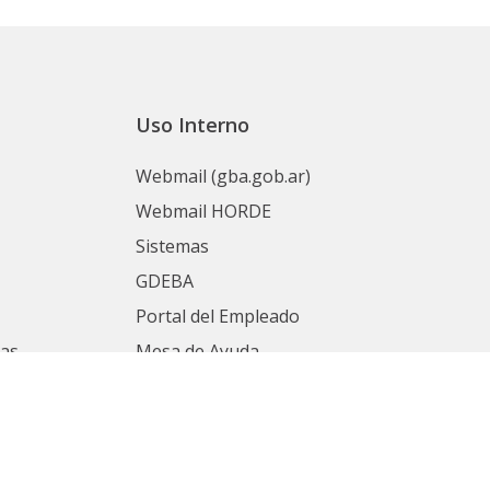
Uso Interno
Webmail (gba.gob.ar)
Webmail HORDE
Sistemas
GDEBA
Portal del Empleado
nas
Mesa de Ayuda
SIAPE