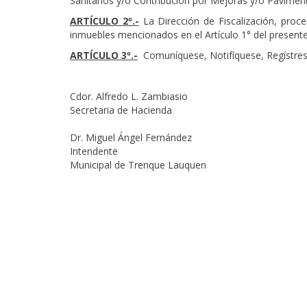
Sanitarios y/o Contribución por Mejoras y/o Pavimen
ARTÍCULO 2º.-
La Dirección de Fiscalización, proc
inmuebles mencionados en el Artículo 1° del presente
ARTÍCULO 3º.-
Comuníquese, Notifíquese, Regístrese
Cdor. Alfredo L. Zambiasio
Secretaria de Hacienda
Dr. Miguel Ángel Fernández
Intendente
Municipal de Trenque Lauquen