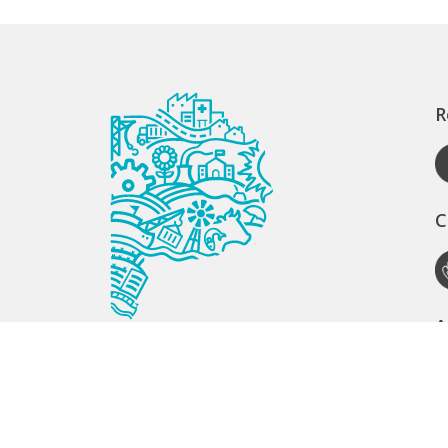
R
C
A
S
S