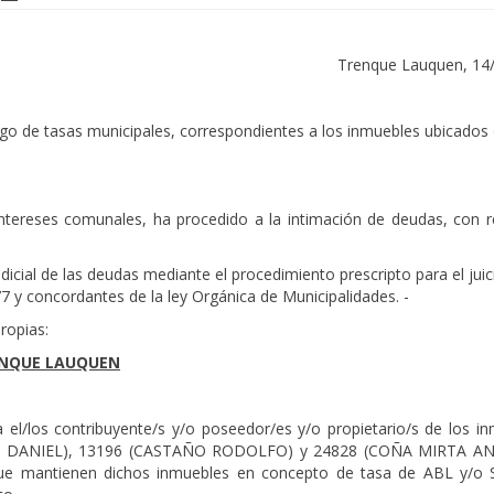
Trenque Lauquen, 14
go de tasas municipales, correspondientes a los inmuebles ubicados 
ntereses comunales, ha procedido a la intimación de deudas, con r
dicial de las deudas mediante el procedimiento prescripto para el juic
77 y concordantes de la ley Orgánica de Municipalidades. -
ropias:
ENQUE LAUQUEN
 el/los contribuyente/s y/o poseedor/es y/o propietario/s de los in
RDO DANIEL), 13196 (CASTAÑO RODOLFO) y 24828 (COÑA MIRTA AN
ue mantienen dichos inmuebles en concepto de tasa de ABL y/o S