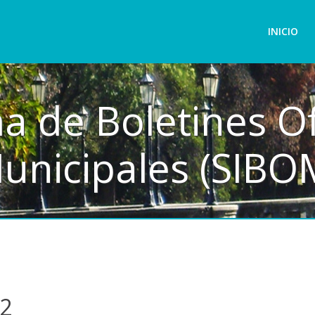
INICIO
a de Boletines Of
unicipales (SIBO
2