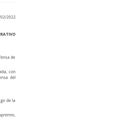
/02/2022
TRATIVO
efensa de
ada, con
ensa del
ago de la
Apremio,