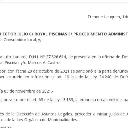
Trenque Lauquen, 14
HECTOR JULIO C/ ROYAL PISCINAS S/ PROCEDIMIENTO ADMINIS
el Consumidor local; y,
Julio Lunardi, D.N.I. Nº 27.626.614, se presenta en la oficina de D
l Piscinas y/o Marcos A. Castro.-
dor, con fecha 20 de octubre de 2021 se sancionó a la parte denunci
ber incurrido en infracción al art. 10 bis de la Ley 24.240 de Def
día 03 de noviembre de 2021.-
, previsto por el art. 63 de la ley 13.133, la empresa no acreditó el p
 de la Dirección de Asuntos Legales, proceder a iniciar juicio de 
tes de la Ley Orgánica de Municipalidades.-