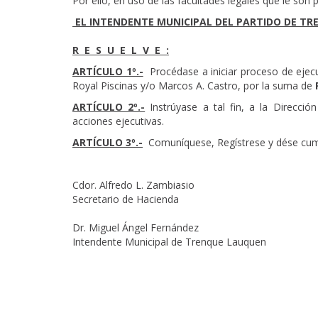
Por ello,
en uso de las facultades legales que le son p
EL INTENDENTE MUNICIPAL DEL PARTIDO DE T
R E S U E L V E :
ARTÍCULO 1º.-
Procédase a iniciar proceso de ejecu
Royal Piscinas y/o Marcos A. Castro, por la suma de
ARTÍCULO 2º.-
Instrúyase a tal fin, a la Direcci
acciones ejecutivas.
ARTÍCULO 3º.-
Comuníquese, Regístrese y dése cum
Cdor. Alfredo L. Zambiasio
Secretario de Hacienda
Dr. Miguel Ángel Fernández
Intendente Municipal de Trenque Lauquen