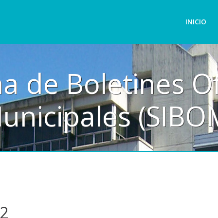
INICIO
a de Boletines Of
unicipales (SIBO
2