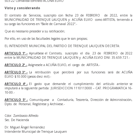
503-22 Convalida contrato ACUÑA ELVIO
Visto y considerando
El contrato de Servicios, suscripto con fecha 23 de FEBRERO de 2022, entre la
MUNICIPALIDAD DE TRENQUE LAUQUEN y: ACUÑA ELVIO como ARTISTA, teniendo a
su cargo las funciones en “Baile de Carnaval 2022”.-
Que es necesario proceder a su ratificación;
Por ello, en uso de las facultades legales que le son propias;
EL INTENDENTE MUNICIPAL DEL PARTIDO DE TRENQUE LAUQUEN DECRETA:
ARTICULO 1º.-
Apruébese el Contrato, suscripto el día 23 de FEBRERO de 2022
entre la MUNICIPALIDAD DE TRENQUE LAUQUEN y ACUÑA ELVIO DNI: 35.659.721.-
ARTICULO 2º.-
Asígnesele a ACUÑA ELVIO, el cargo de ARTISTA.-
ARTÍCULO 3º.-
La retribución que percibirá por sus funciones será de: ACUÑA
ELVIO $10.000 (pesos diez mil).-
ARTICULO 4º.-
El gasto que demande el cumplimiento del artículo anterior se
imputará a la siguiente partida: JURISDICCION 1110113000 – CAT. PROGRAMATICA 16-
10-00.-
ARTICULO 5º.-
Comuníquese a Contaduría, Tesorería, Dirección de Administración,
Dpto. de Personal, Regístrese y Archívese.-
Cdor. Zambiasio Alfredo
Sec. De Hacienda
Dr. Miguel Ángel Fernández
Intendente Municipal de Trenque Lauquen