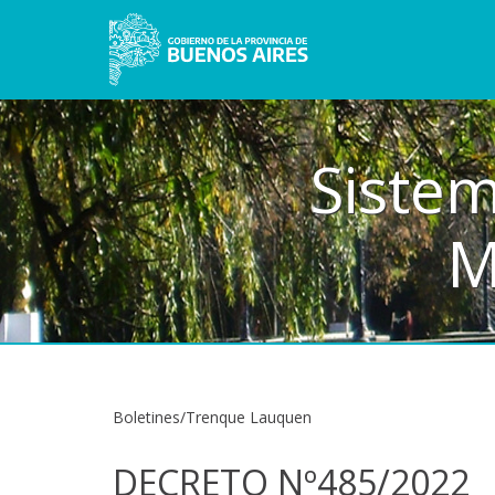
Sistem
M
Boletines/Trenque Lauquen
DECRETO Nº485/2022