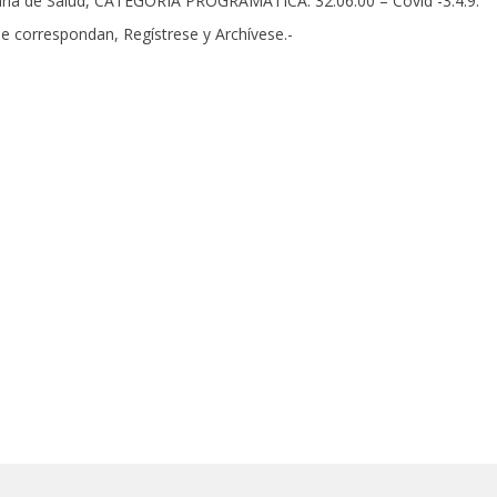
aria de Salud, CATEGORÍA PROGRAMATICA: 32.06.00 – Covid -3.4.9.
correspondan, Regístrese y Archívese.-