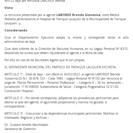
405-22 Baja por renuncia LABORDE Brenda
Visto
La renuncia presentada por la agente
LABORDE Brenda Giovanna
, como Médica
Pediatra perteneciente al Hospital de Trenque Lauquen de la Municipalidad de Trenque
Lauquen; y,
Considerando
Que el Departamento Ejecutivo acepta la misma y corresponde dictar el acto
administrativo de baja.
Que obra informe de la Dirección de Recursos Humanos, en su Legajo Personal Nº 8315,
detallando las sumas que deben liquidársele al agente a la fecha de cese.
Por ello, en uso de las facultades legales que le son propias;
EL INTENDENTE MUNICIPAL DEL PARTIDO DE TRENQUE LAUQUEN DECRETA:
ARTÍCULO 1º.- Dese de baja – con efecto al 16/02/2022- al agente LABORDE Brenda
Giovanna (D.N.I. 30.878.123 – Clase 1985 – Legajo Personal Nº 8135) por renuncia al
cargo de: Planta Permanente – Personal Profesional – Categoría 9 – 36 hs. semanales –
Jurisdicción 1110108000 Subsecretaría de Salud - Categoría Programática 32.01.00.
Conducción Hospital.-
ARTÍCULO 2º.- Por donde corresponda, adóptense las providencias pertinentes para
abonar al cese del agente, el aguinaldo proporcional y licencia no gozada, si
correspondiere.-
ARTICULO 3º.- Comunicar a las dependencias municipales pertinentes. Notificar al
Interesado, Registrar y Archivar.-
Dr. Gustavo Andrés Marchabalo
Secretario de Gobierno