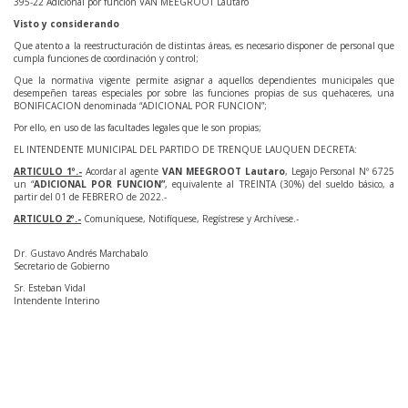
395-22 Adicional por función VAN MEEGROOT Lautaro
Visto y considerando
Que atento a la reestructuración de distintas áreas, es necesario disponer de personal que
cumpla funciones de coordinación y control;
Que la normativa vigente permite asignar a aquellos dependientes municipales que
desempeñen tareas especiales por sobre las funciones propias de sus quehaceres, una
BONIFICACION denominada “ADICIONAL POR FUNCION”;
Por ello, en uso de las facultades legales que le son propias;
EL INTENDENTE MUNICIPAL DEL PARTIDO DE TRENQUE LAUQUEN DECRETA:
ARTICULO 1º.-
Acordar al agente
VAN MEEGROOT Lautaro
, Legajo Personal Nº 6725
un “
ADICIONAL POR FUNCION”
, equivalente al TREINTA (30%) del sueldo básico, a
partir del 01 de FEBRERO de 2022.-
ARTICULO 2º.-
Comuníquese, Notifíquese, Regístrese y Archívese.-
Dr. Gustavo Andrés Marchabalo
Secretario de Gobierno
Sr. Esteban Vidal
Intendente Interino