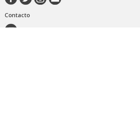
Contacto
Autoridad de Aplicación
Secretaría General
Subsecretaría Legal y Técnica
Guía Servicios
Portal de trámites
Expedientes
Seguridad Vial
ARBA
Boletín Oficial