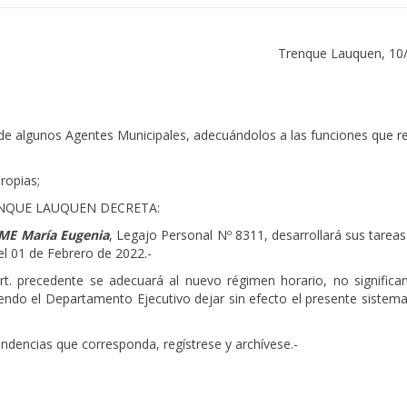
Trenque Lauquen, 10
 de algunos Agentes Municipales, adecuándolos a las funciones que re
ropias;
ENQUE LAUQUEN DECRETA:
ME María Eugenia
, Legajo Personal Nº 8311, desarrollará sus tarea
del 01 de Febrero de 2022.-
Art. precedente se adecuará al nuevo régimen horario, no significa
diendo el Departamento Ejecutivo dejar sin efecto el presente siste
endencias que corresponda, regístrese y archívese.-