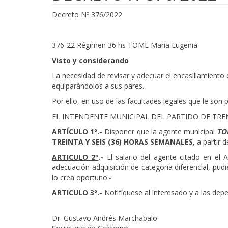
Decreto Nº 376/2022
376-22 Régimen 36 hs TOME Maria Eugenia
Visto y considerando
La necesidad de revisar y adecuar el encasillamiento
equiparándolos a sus pares.-
Por ello, en uso de las facultades legales que le son p
EL INTENDENTE MUNICIPAL DEL PARTIDO DE TR
ARTÍCULO 1º
.-
Disponer que la agente municipal
TO
TREINTA Y SEIS (36) HORAS SEMANALES
, a partir 
ARTICULO 2º
.-
El salario del agente citado en el 
adecuación adquisición de categoría diferencial, pu
lo crea oportuno.-
ARTICULO 3º
.-
Notifíquese al interesado y a las dep
Dr. Gustavo Andrés Marchabalo