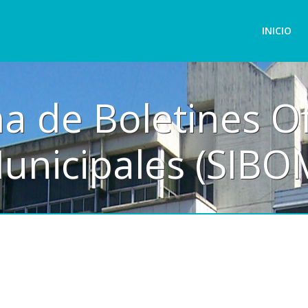
INICIO
a de Boletines Of
unicipales (SIBO