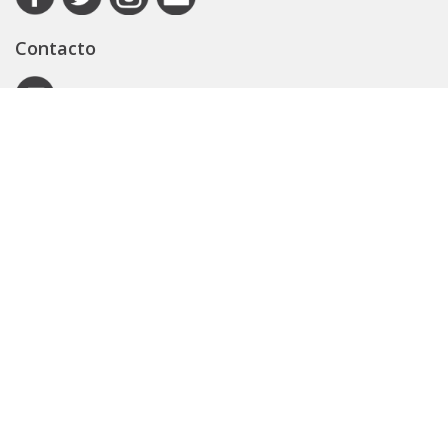
Contacto
Autoridad de Aplicación
Secretaría General
Subsecretaría Legal y Técnica
Guía Servicios
Portal de trámites
Expedientes
Seguridad Vial
ARBA
Boletín Oficial