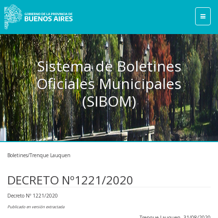
Sistema de Boletines
Oficiales Municipales
(SIBOM)
Boletines/Trenque Lauquen
DECRETO Nº1221/2020
Decreto Nº 1221/2020
Publicado en versión extractada
Trenque Lauquen, 31/08/2020