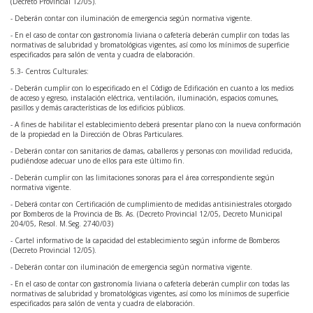
(Decreto Provincial 12/05).
- Deberán contar con iluminación de emergencia según normativa vigente.
- En el caso de contar con gastronomía liviana o cafetería deberán cumplir con todas las
normativas de salubridad y bromatológicas vigentes, así como los mínimos de superficie
especificados para salón de venta y cuadra de elaboración.
5.3- Centros Culturales:
- Deberán cumplir con lo especificado en el Código de Edificación en cuanto a los medios
de acceso y egreso, instalación eléctrica, ventilación, iluminación, espacios comunes,
pasillos y demás características de los edificios públicos.
- A fines de habilitar el establecimiento deberá presentar plano con la nueva conformación
de la propiedad en la Dirección de Obras Particulares.
- Deberán contar con sanitarios de damas, caballeros y personas con movilidad reducida,
pudiéndose adecuar uno de ellos para este último fin.
- Deberán cumplir con las limitaciones sonoras para el área correspondiente según
normativa vigente.
- Deberá contar con Certificación de cumplimiento de medidas antisiniestrales otorgado
por Bomberos de la Provincia de Bs. As. (Decreto Provincial 12/05, Decreto Municipal
204/05, Resol. M.Seg. 2740/03)
- Cartel informativo de la capacidad del establecimiento según informe de Bomberos
(Decreto Provincial 12/05).
- Deberán contar con iluminación de emergencia según normativa vigente.
- En el caso de contar con gastronomía liviana o cafetería deberán cumplir con todas las
normativas de salubridad y bromatológicas vigentes, así como los mínimos de superficie
especificados para salón de venta y cuadra de elaboración.