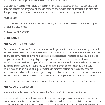
profesional, empleo para los artistas de nuestra comunidad.
Que siendo nuestro Municipio un destino turístico, las expresiones artístico-culturales
deberán contar con mayor cantidad de espacios adecuados para el desarrollo de distintas
disciplinas que representen nuevos atractivos para los residentes y visitantes.
POR ELLO:
El Honorable Concejo Deliberante de Pinamar, en uso de facultades que le son propias
sanciona la siguiente:
Ordenanza Nº 5055/17
ORDENANZA
ARTICULO 1:
Denominación
Denomínase "Espacios Culturales" a aquellos lugares aptos para la promoción y desarrollo
de manifestaciones culturales actuales y potenciales a partir de la integración sociocultural
de grupos comunitarios. Entendiéndose como expresiones artísticas de cualquiera de los
lenguajes existentes que signifiquen espectáculos, funciones, festivales, danzas,
exposiciones y muestras con participación real y directa de intérpretes y asistentes, en los
que se tome en cuenta únicamente su interés como vehículo difusor de la cultura.
Asimismo donde se realice cualquier acción de carácter educativa, filosófica, ensayos,
seminarios, charlas, talleres, clases y/o cualquier actividad de carácter formativa relacionada
con el arte y la cultura. Pudiendo éstos ser financiados por fondos públicos o privados.
La actividad de discoteca o similar, no podrá ser la actividad de los Centros Culturales.
ARTICULO 2:
Clasificación
A los efectos de la presente Ordenanza los Espacios Culturales se clasifican en:
a-. Casa de Artistas: aquellos espacios de tipo domicilio particular o vivienda que destine
un sector de la misma a la realización de actividades descriptas en el Art. 1 (primero), cuya
capacidad máxima será de 39 asistentes, no estando permitidas las actividades comerciales