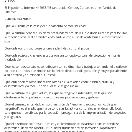
VISTO:
El Expediente Interno Nº 2036/16 caratulado: Centros Culturales en el Partido de
Pinamar.
CONSIDERANDO:
Que la Cultura es la base y el fundamento de toda sociedad.
Que la cultura debe ser un elemento fundamental de las iniciativas urbanas para facilitar
la cohesión social y el entendimiento mutuo, con el fin de contribuir a la construcción
social.
Que cada comunidad posee valores e identidad cultural propia.
Que cada sociedad crea esos espacios con un concepto cultural de proyección e interés
incalculable.
Que los centros culturales contribuyen con su dinámica y trabajo a estimular el diseño de
políticas culturales que rinden un beneficio directo a cada población y muy especialmente
a su entorno y en relación al turismo;
Que entendemos como una visión ostensible la relación entre turismo, cultura y
desarrollo local y a cada uno de ellos se le asigna un rol;
Que la cultura es el gran activo, la riqueza tangible e intangible, de la que son
objetivamente propietarios indiscutibles sus propios actores y gestores;
Que el turismo, entendido en su dimensión de "fenómeno socioeconómico de gran
magnitud", es el medio que ha de concretar los activos culturales en el desarrollo local,
para que sean percibidas por la población protagonista de la implementación de proyectos
y programas.
Que el diseño de políticas culturales y el fomento de los espacios culturales donde se
desarrollen, debieran constituir un motor fundamental de formación, capacitación