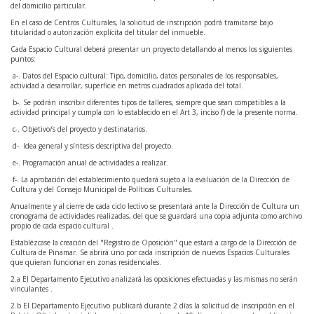
del domicilio particular.
En el caso de Centros Culturales, la solicitud de inscripción podrá tramitarse bajo
titularidad o autorización explícita del titular del inmueble.
Cada Espacio Cultural deberá presentar un proyecto detallando al menos los siguientes
puntos:
a-. Datos del Espacio cultural: Tipo, domicilio, datos personales de los responsables,
actividad a desarrollar, superficie en metros cuadrados aplicada del total.
b-. Se podrán inscribir diferentes tipos de talleres, siempre que sean compatibles a la
actividad principal y cumpla con lo establecido en el Art 3, inciso f) de la presente norma.
c-. Objetivo/s del proyecto y destinatarios.
d-. Idea general y síntesis descriptiva del proyecto.
e-. Programación anual de actividades a realizar.
f-. La aprobación del establecimiento quedará sujeto a la evaluación de la Dirección de
Cultura y del Consejo Municipal de Políticas Culturales.
Anualmente y al cierre de cada ciclo lectivo se presentará ante la Dirección de Cultura un
cronograma de actividades realizadas, del que se guardará una copia adjunta como archivo
propio de cada espacio cultural .
Establézcase la creación del "Registro de Oposición" que estará a cargo de la Dirección de
Cultura de Pinamar. Se abrirá uno por cada inscripción de nuevos Espacios Culturales
que quieran funcionar en zonas residenciales.
2.a El Departamento Ejecutivo analizará las oposiciones efectuadas y las mismas no serán
vinculantes .
2.b El Departamento Ejecutivo publicará durante 2 días la solicitud de inscripción en el