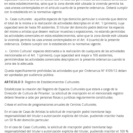
en estos establecimientos, salvo que la zona donde esté ubicada la vivienda permita los
usos anexos contemplados en el artículo cuarto de la presente ordenanza. Deberá cumplir
con lo establecido en la normativa vigente.
b-. Casas culturales : aquellos espacios de tipo domicilio particular o vivienda que destine
el total de la misma a la realización de actividades descriptas en el Art. 1 (primero), cuya
capacidad será de hasta 99 asistentes. El titular del domicilio podrá destinar los espacios
del mismo a artistas que deseen realizar muestras o exposiciones, no estando permitidas
las actividades comerciales en estos establecimientos, salvo que la zona donde esté ubicada
la vivienda permita los usos anexos contemplados en el Art. 4 (cuarto) de la presente
ordenanza. Deberá cumplir con lo establecido en la normativa vigente.
c-. Centro Cultural: espacios destinados a la realización de cualquiera de las actividades
mencionadas en el Art. 1 (primero), cuya capacidad será mayor a 100 asistentes,
permitiéndose las actividades comerciales descriptas en la presente ordenanza cuando la
zona sea la adecuada.
Queda específicamente prohibidas las actividades que por Ordenanza Nº 4109/12 deban
ser aprobadas por audiencia pública.
ARTICULO 3:
Registro de Establecimientos Culturales.
Establézcase la creación del Registro de Espacios Culturales que estará a cargo de la
Dirección de Cultura de Pinamar. La solicitud de inscripción en el mencionado registro
deberá llevarse a cabo por personas físicas o jurídicas regularmente constituidas.
Créase el archivo de programaciones anuales de Centros Culturales.
En el caso de Casas de Artistas la solicitud de inscripción podrá tramitarse bajo
responsabilidad del titular o autorización explícita del titular, pudiendo inscribir hasta
un 50 % del domicilio particular.
En el caso de Casas Culturales, la solicitud de inscripción podrá tramitarse bajo
responsabilidad del titular o autorización explícita del titular, pudiendo inscribir el 100 %