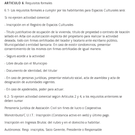
ARTICULO 6:
Requisitos formales
6.1- Los requisitos formales a cumplir por los habilitantes para Espacios Culturales será:
Si no ejercen actividad comercial:
- Inscripción en el Registro de Espacios Culturales
- Título justificativo de ocupación de la vivienda, título de propiedad o contrato de locación
sellado en Arba con autorización explícita del propietario para realizar la actividad
deseada, todo con firmas certificadas del locador y locatario ante escribano público,
Municipalidad o entidad bancaria. En caso de existir condominios, presentar
consentimiento de los mismos con firmas certificadas de igual manera.
- Seguro acorde a la actividad
- Libre deuda con el Municipio
- Documento de identidad, del titular
- En caso de personas jurídicas, presentar estatuto social, acta de asamblea y acta de
designación de autoridades vigentes.
- En caso de apoderados, poder para actuar.
6.2- Si ejercen actividad comercial según Artículos 2 y 4, a los requisitos anteriores se
deben sumar
Personería Jurídica de Asociación Civil sin fines de lucro o Cooperativa.
Monotributo/C.U.I.T.: Inscripción (Constancia activo en web) y último pago.
Inscripción en Ingresos Brutos: del rubro y en el domicilio a habilitar.
Autónomos: Resp. inscriptos, Socio Gerente, Presidente o Responsable