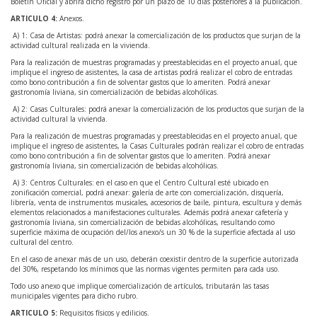
Boletín Oficial y abrirá dicho registro por un plazo de 10 días posteriores a la publicación.
ARTICULO 4:
Anexos.
A) 1: Casa de Artistas: podrá anexar la comercialización de los productos que surjan de la
actividad cultural realizada en la vivienda.
Para la realización de muestras programadas y preestablecidas en el proyecto anual, que
implique el ingreso de asistentes, la casa de artistas podrá realizar el cobro de entradas
como bono contribución a fin de solventar gastos que lo ameriten. Podrá anexar
gastronomía liviana, sin comercialización de bebidas alcohólicas.
A) 2: Casas Culturales: podrá anexar la comercialización de los productos que surjan de la
actividad cultural la vivienda.
Para la realización de muestras programadas y preestablecidas en el proyecto anual, que
implique el ingreso de asistentes, la Casas Culturales podrán realizar el cobro de entradas
como bono contribución a fin de solventar gastos que lo ameriten. Podrá anexar
gastronomía liviana, sin comercialización de bebidas alcohólicas.
A) 3: Centros Culturales: en el caso en que el Centro Cultural esté ubicado en
zonificación comercial, podrá anexar: galería de arte con comercialización, disquería,
librería, venta de instrumentos musicales, accesorios de baile, pintura, escultura y demás
elementos relacionados a manifestaciones culturales. Además podrá anexar cafetería y
gastronomía liviana, sin comercialización de bebidas alcohólicas, resultando como
superficie máxima de ocupación del/los anexo/s un 30 % de la superficie afectada al uso
cultural del centro.
En el caso de anexar más de un uso, deberán coexistir dentro de la superficie autorizada
del 30%, respetando los mínimos que las normas vigentes permiten para cada uso.
Todo uso anexo que implique comercialización de artículos, tributarán las tasas
municipales vigentes para dicho rubro.
ARTICULO 5:
Requisitos físicos y edilicios.