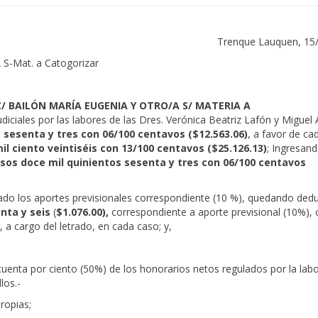
Trenque Lauquen, 15
-Mat. a Catogorizar
 BAILÓN MARÍA EUGENIA Y OTRO/A S/ MATERIA A
iciales por las labores de las Dres. Verónica Beatriz Lafón y Miguel 
 sesenta y tres con 06/100 centavos ($12.563.06)
,
a favor de ca
il ciento veintiséis con 13/100 centavos ($25.126.13)
; Ingresand
sos doce mil quinientos sesenta y tres con 06/100 centavos
do los aportes previsionales correspondiente (10 %), quedando dedu
nta y seis
(
$1.076.00),
correspondiente a aporte previsional (10%), 
 a cargo del letrado, en cada caso; y,
cuenta por ciento (50%) de los honorarios netos regulados por la labo
los.-
ropias;