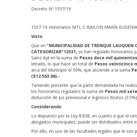
Decreto Nº 1557/19
1557-19 Honorarios MTL C-BAILON MARÍA EUGENIA S
Visto
Que en
"MUNICIPALIDAD DE TRENQUE LAUQUEN C/
CATEGORIZAR"12331,
se han regulado honorarios jud
Sainz Ajá en la suma de
Pesos doce mil quinientos
letrado, lo que hace un total de
Pesos veinticinco m
arca del Municipio el 50%, que asciende a la suma
Pe
($12.563.06).-
Teniendo presente que la parte demandada ha realiza
los honorarios regulados la suma de
Pesos mil sete
deducción de Jus previsional e Ingresos Brutos (3.5%),
Considerando
Lo dispuesto por la Ley 8.838, en cuanto a que el cin
abogados municipales, puede ser distribuidos entre el
Por ello, en uso de las facultades legales que le son p