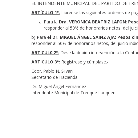
EL INTENDENTE MUNICIPAL DEL PARTIDO DE TR
ARTÍCULO 1º
:
Líbrense las siguientes órdenes de pa
Para la
Dra. VERONICA BEATRIZ LAFON
:
Peso
responder al 50% de honorarios netos, del juic
b) Para
el Dr. MIGUEL ÁNGEL SAINZ AJA: Pesos ci
responder al 50% de honorarios netos, del juicio ind
ARTICUL0 2º
:
Dese la debida intervención a la Contadu
ARTICULO 3º
:
Regístrese y cúmplase.-
Cdor. Pablo N. Silvani
Secretario de Hacienda
Dr. Miguel Ángel Fernández
Intendente Municipal de Trenque Lauquen