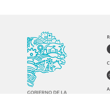
R
C
A
S
S