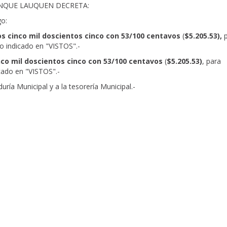
ENQUE LAUQUEN DECRETA:
go:
s cinco mil
doscientos cinco con 53/100 centavos
(
$5.205.53),
p
io indicado en "VISTOS".-
nco mil doscientos cinco con 53/100 centavos
(
$5.205.53)
, para
icado en "VISTOS".-
ría Municipal y a la tesorería Municipal.-