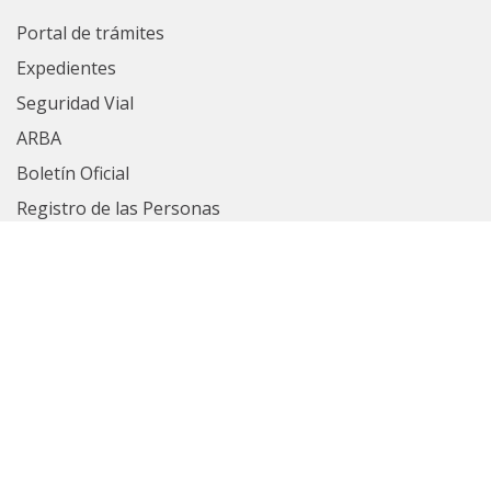
Portal de trámites
Expedientes
Seguridad Vial
ARBA
Boletín Oficial
Registro de las Personas
Contrataciones
Ver Todos
Políticas de privacidad
Uso Interno
Webmail (gba.gob.ar)
Webmail HORDE
Sistemas