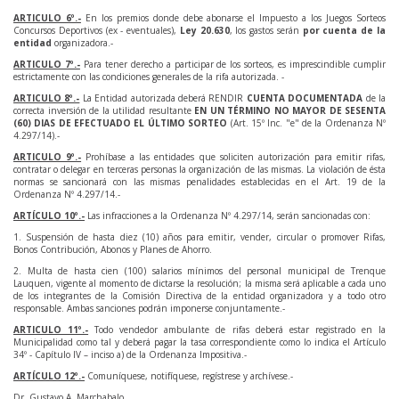
ARTICULO 6º.-
En los premios donde debe abonarse el Impuesto a los Juegos Sorteos
Concursos Deportivos (ex - eventuales),
Ley 20.630
, los gastos serán
por cuenta de la
entidad
organizadora.-
ARTICULO 7º.-
Para tener derecho a participar de los sorteos, es imprescindible cumplir
estrictamente con las condiciones generales de la rifa autorizada. -
ARTICULO 8º.-
La Entidad autorizada deberá RENDIR
CUENTA DOCUMENTADA
de la
correcta inversión de la utilidad resultante
EN UN TÉRMINO NO MAYOR DE SESENTA
(60) DIAS DE EFECTUADO EL ÚLTIMO SORTEO
(Art. 15º Inc. "e" de la Ordenanza Nº
4.297/14).-
ARTICULO 9º.-
Prohíbase a las entidades que soliciten autorización para emitir rifas,
contratar o delegar en terceras personas la organización de las mismas. La violación de ésta
normas se sancionará con las mismas penalidades establecidas en el Art. 19 de la
Ordenanza Nº 4.297/14.-
ARTÍCULO 10º.-
Las infracciones a la Ordenanza Nº 4.297/14, serán sancionadas con:
1. Suspensión de hasta diez (10) años para emitir, vender, circular o promover Rifas,
Bonos Contribución, Abonos y Planes de Ahorro.
2. Multa de hasta cien (100) salarios mínimos del personal municipal de Trenque
Lauquen, vigente al momento de dictarse la resolución; la misma será aplicable a cada uno
de los integrantes de la Comisión Directiva de la entidad organizadora y a todo otro
responsable. Ambas sanciones podrán imponerse conjuntamente.-
ARTICULO 11º.-
Todo vendedor ambulante de rifas deberá estar registrado en la
Municipalidad como tal y deberá pagar la tasa correspondiente como lo indica el Artículo
34º - Capítulo IV – inciso a) de la Ordenanza Impositiva.-
ARTÍCULO 12º.-
Comuníquese, notifíquese, regístrese y archívese.-
Dr. Gustavo A. Marchabalo