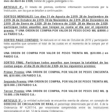
mes de Abril de 2.020,
trátese de jugada postergada o no.-
ARTICULO 4º.-
El listado de premios, conforme información suministrada por la
Institución, son los que se detallan a continuación:
SORTEOS MENSUALES: Los días 31 de Agosto de 2.019, 28 de Septiembre de
2.019, 26 de Octubre de 2.019, 30 de Noviembre de 2.019, 28 de Diciembre de
2.019¸ 25 de Enero de 2.020, 29 de Febrero de 2.020, 28 de Marzo de 2.020,
participan todos aquellos que tengan su cuota al día por el siguiente
premio:
1º UNA ORDEN DE COMPRA POR VALOR DE PESOS OCHO MIL ($8000.-)
en PARDO S.A.-
SORTEO PAGO CONTADO:
Se realizará en el mes de Octubre de 2019 y participarán
todos aquellos que cancelen el total de las cuotas en el momento de la compra por el
siguiente premio:
UNA ORDEN DE COMPRA POR VALOR DE PESOS TREINTA MIL ($30.000.-) en
PARDO S.A.
SORTEO FINAL: Participan todos aquellos que tengan la totalidad de las
cuotas pagas, el día 25 de Abril de 2.020, de los siguientes premios:
Primer Premio:
UNA ORDEN DE COMPRA, POR VALOR DE PESOS CINCUENTA
MIL ($50.000.) EN PARDO S.A.
Segundo Premio:
UNA ORDEN DE COMPRA, POR VALOR DE PESOS TREINTA MIL
($30.000.-) EN PARDO S.A.
Tercer Premio:
UNA ORDEN DE COMPRA, POR VALOR DE PESOS DIEZ MIL ($
10.000.-) EN PARDO S.A.-
ARTICULO 5º.-
La entidad autorizada se encuentra exenta de abonar, en concepto de
DERECHO DE CIRCULACION DE RIFAS,
el porcentaje determinado por el Art. 6 de la
Ordenanza Nº 4.297/14, por encontrarse comprendida entre las Instituciones
mencionadas en el Art. 12 de la misma Ordenanza.-