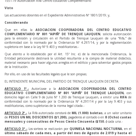
1551-19 Autorización Rifa Centro Educativo Complementario
Visto
Las actuaciones obrantes en el Expediente Administrativo Nº 1801/2019; y,
Considerando
Que en ellas la
ASOCIACION COOPERADORA DEL CENTRO EDUCATIVO
COMPLEMENTARIO Nº 801 “AIPIÑ” DE TRENQUE LAUQUEN
, solicita autorización
para la emisión y circulación en el Partido de Trenque Lauquen de una “Rifa,” de
conformidad con lo normado por la Ordenanza Nº 4.297/14, y por la reglamentación
supletoria en base a la Ley Nº 9.403 y modificatorias.-
Que atento a lo establecido por el Art. 15º Inc. e) de la mencionada Ordenanza, la
Entidad peticionante destinará la utilidad resultante a la compra de material didáctico,
material necesario para hacer algunos arreglos en el edificio y para solventar gastos propios
de la Institución.
Por ello, en uso de las facultades legales que le son propias;
EL INTENDENTE MUNICIPAL DEL PARTIDO DE TRENQUE LAUQUEN DECRETA:
ARTICULO 1º.-
Autorízase a la
ASOCIACION COOPERADORA DEL CENTRO
EDUCATIVO COMPLEMENTARIO Nº 801 “AIPIÑ” DE TRENQUE LAUQUEN,
con
domicilio legal en Calle 9 de Julio Nº 1.200 de Trenque Lauquen, a emitir una
RIFA
de
conformidad con lo normado por la Ordenanza Nº 4.297/14 y por la Ley 9.403 y sus
modificatorias, como supletorias de la norma legal citada.-
ARTICULO 2º.-
La Rifa autorizada constará de
MIL (1.000) boletas
, a un valor unitario
de
PESOS UN MIL DOSCIENTOS ($1.200),
pagaderos al contado o en
8 (Ocho) cuotas
mensuales y consecutivas de Pesos Ciento Cincuenta ($150.-)
cada una.-
ARTICULO 3º.-
Los sorteos se realizarán por
QUINIELA NACIONAL NOCTURNA
, en el
último sábado de cada mes, a partir del mes de Agosto de 2.019 y hasta el