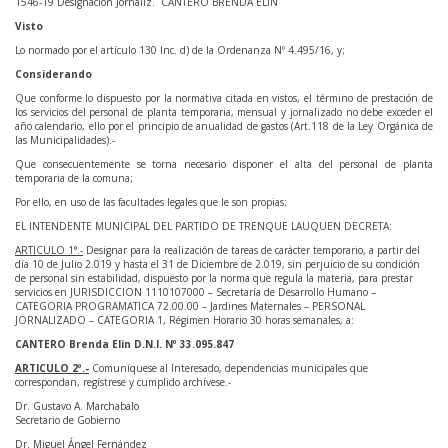
1546-19 Designación Jornaliz. CANTERO BRENDA ELIN
Visto
Lo normado por el artículo 130 Inc. d) de la Ordenanza Nº 4.495/16, y;
Considerando
Que conforme lo dispuesto por la normativa citada en vistos, el término de prestación de
los servicios del personal de planta temporaria, mensual y jornalizado no debe exceder el
año calendario, ello por el principio de anualidad de gastos (Art.118 de la Ley Orgánica de
las Municipalidades).-
Que consecuentemente se torna necesario disponer el alta del personal de planta
temporaria de la comuna;
Por ello, en uso de las facultades legales que le son propias;
EL INTENDENTE MUNICIPAL DEL PARTIDO DE TRENQUE LAUQUEN DECRETA:
ARTICULO 1°.-
Designar para la realización de tareas de carácter temporario, a partir del
día 10 de Julio 2.019 y hasta el 31 de Diciembre de 2.019, sin perjuicio de su condición
de personal sin estabilidad, dispuesto por la norma que regula la materia, para prestar
servicios en JURISDICCION 1110107000 – Secretaría de Desarrollo Humano –
CATEGORIA PROGRAMATICA 72.00.00 – Jardines Maternales – PERSONAL
JORNALIZADO – CATEGORIA 1, Régimen Horario 30 horas semanales, a:
CANTERO Brenda Elin D.N.I. Nº 33.095.847
ARTICULO 2º.-
Comuníquese al Interesado, dependencias municipales que
correspondan, regístrese y cumplido archívese.-
Dr. Gustavo A. Marchabalo
Secretario de Gobierno
Dr. Miguel Ángel Fernández