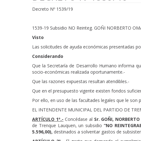
Decreto Nº 1539/19
1539-19 Subsidio NO Reinteg. GOÑI NORBERTO OMA
Visto
Las solicitudes de ayuda económicas presentadas por 
Considerando
Que la Secretaría de Desarrollo Humano informa que
socio-económicas realizada oportunamente.-
Que las razones expuestas resultan atendibles.-
Que en el presupuesto vigente existen fondos suficien
Por ello, en uso de las facultades legales que le son p
EL INTENDENTE MUNICIPAL DEL PARTIDO DE TR
ARTÍCULO 1º.-
Concédase al
Sr. GOÑI, NORBERTO 
de Trenque Lauquen, un subsidio
“NO REINTEGRA
5.596,00),
destinados a solventar gastos de subsisten