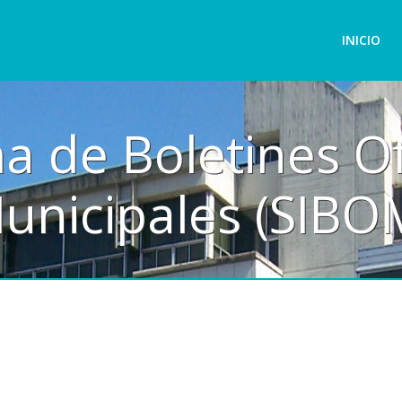
INICIO
a de Boletines Of
unicipales (SIBO