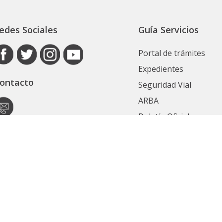
edes Sociales
Guía Servicios
Portal de trámites
Expedientes
ontacto
Seguridad Vial
ARBA
Boletín Oficial
Registro de las Perso
utoridad de Aplicación
Contrataciones
ecretaría General
Ver Todos
ubsecretaría Legal y Técnica
Políticas de privacidad