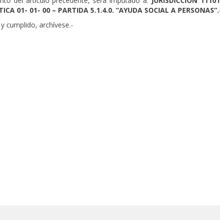
to del artículo precedente, será imputado a:
JURISDICCIÓN 11101
01- 01- 00 – PARTIDA 5.1.4.0. “AYUDA SOCIAL A PERSONAS”.
y cumplido, archívese.-