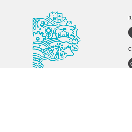
R
C
A
S
S