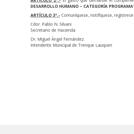
ARTÍCULO 2º.-
El gasto que demande el cumplimien
DESARROLLO HUMANO – CATEGORÍA PROGRAMATICA 
ARTÍCULO 3º.-
Comuníquese, notifíquese, regístrese 
Cdor. Pablo N. Silvani
Secretario de Hacienda
Dr. Miguel Ángel Fernández
Intendente Municipal de Trenque Lauquen