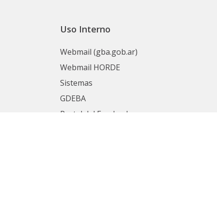
Uso Interno
Webmail (gba.gob.ar)
Webmail HORDE
Sistemas
GDEBA
Portal del Empleado
nas
Mesa de Ayuda
SIAPE