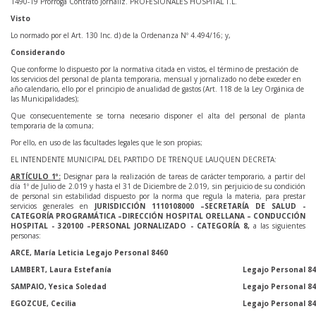
1490-19 Prórroga Contrato Jornaliz. PROFESIONALES HOSPITAL T.L.
Visto
Lo normado por el Art. 130 Inc. d) de la Ordenanza Nº 4.494/16; y,
Considerando
Que conforme lo dispuesto por la normativa citada en vistos, el término de prestación de
los servicios del personal de planta temporaria, mensual y jornalizado no debe exceder en
año calendario, ello por el principio de anualidad de gastos (Art. 118 de la Ley Orgánica de
las Municipalidades);
Que consecuentemente se torna necesario disponer el alta del personal de planta
temporaria de la comuna;
Por ello, en uso de las facultades legales que le son propias;
EL INTENDENTE MUNICIPAL DEL PARTIDO DE TRENQUE LAUQUEN DECRETA:
ARTÍCULO 1º:
Designar para la realización de tareas de carácter temporario, a partir del
día 1º de Julio de 2.019 y hasta el 31 de Diciembre de 2.019, sin perjuicio de su condición
de personal sin estabilidad dispuesto por la norma que regula la materia, para prestar
servicios generales en
JURISDICCIÓN 1110108000 –SECRETARÍA DE SALUD -
CATEGORÍA PROGRAMÁTICA –DIRECCIÓN HOSPITAL ORELLANA – CONDUCCIÓN
HOSPITAL - 320100 –PERSONAL JORNALIZADO - CATEGORÍA 8,
a las siguientes
personas:
ARCE, María Leticia Legajo Personal 8460
LAMBERT, Laura Estefanía
Legajo Personal 8
SAMPAIO, Yesica Soledad
Legajo Personal 8
EGOZCUE, Cecilia
Legajo Personal 8