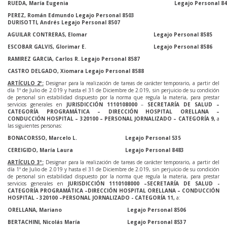
RUEDA, María Eugenia
Legajo Personal 8
PEREZ, Román Edmundo Legajo Personal 8503
DURISOTTI, Andrés Legajo Personal 8507
AGUILAR CONTRERAS, Elomar
Legajo Personal 8585
ESCOBAR GALVIS, Glorimar E.
Legajo Personal 8586
RAMIREZ GARCIA, Carlos R. Legajo Personal 8587
CASTRO DELGADO, Xiomara Legajo Personal 8588
ARTÍCULO 2º:
Designar para la realización de tareas de carácter temporario, a partir del
día 1º de Julio de 2.019 y hasta el 31 de Diciembre de 2.019, sin perjuicio de su condición
de personal sin estabilidad dispuesto por la norma que regula la materia, para prestar
servicios generales en
JURISDICCIÓN 1110108000
–
SECRETARÍA DE SALUD –
CATEGORÍA PROGRAMÁTICA – DIRECCIÓN HOSPITAL ORELLANA –
CONDUCCIÓN HOSPITAL – 320100 – PERSONAL JORNALIZADO – CATEGORÍA 9,
a
las siguientes personas:
BONACORSSO, Marcelo L.
Legajo Personal 535
CEREIGIDO, María Laura
Legajo Personal 8483
ARTÍCULO 3º:
Designar para la realización de tareas de carácter temporario, a partir del
día 1º de Julio de 2.019 y hasta el 31 de Diciembre de 2.019, sin perjuicio de su condición
de personal sin estabilidad dispuesto por la norma que regula la materia, para prestar
servicios generales en
JURISDICCIÓN 1110108000 –SECRETARÍA DE SALUD -
CATEGORÍA PROGRAMÁTICA –DIRECCIÓN HOSPITAL ORELLANA – CONDUCCIÓN
HOSPITAL - 320100 –PERSONAL JORNALIZADO - CATEGORÍA 11,
a:
ORELLANA, Mariano
Legajo Personal 8506
BERTACHINI, Nicolás María
Legajo Personal 8537