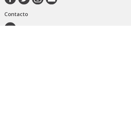
Contacto
Autoridad de Aplicación
Secretaría General
Subsecretaría Legal y Técnica
Guía Servicios
Portal de trámites
Expedientes
Seguridad Vial
ARBA
Boletín Oficial