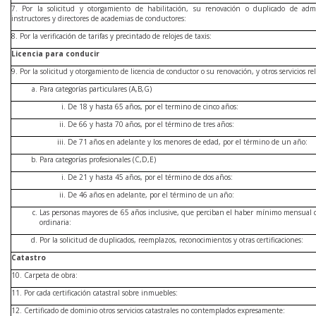
7. Por la solicitud y otorgamiento de habilitación, su renovación o duplicado de admi
instructores y directores de academias de conductores:
8. Por la verificación de tarifas y precintado de relojes de taxis:
Licencia para conducir
9. Por la solicitud y otorgamiento de licencia de conductor o su renovación, y otros servicios re
Para categorías particulares (A,B,G)
De 18 y hasta 65 años, por el termino de cinco años:
De 66 y hasta 70 años, por el término de tres años:
De 71 años en adelante y los menores de edad, por el término de un año:
Para categorías profesionales (C,D,E)
De 21 y hasta 45 años, por el término de dos años:
De 46 años en adelante, por el término de un año:
Las personas mayores de 65 años inclusive, que perciban el haber mínimo mensual d
ordinaria:
Por la solicitud de duplicados, reemplazos, reconocimientos y otras certificaciones:
Catastro
10. Carpeta de obra:
11. Por cada certificación catastral sobre inmuebles:
12. Certificado de dominio otros servicios catastrales no contemplados expresamente: