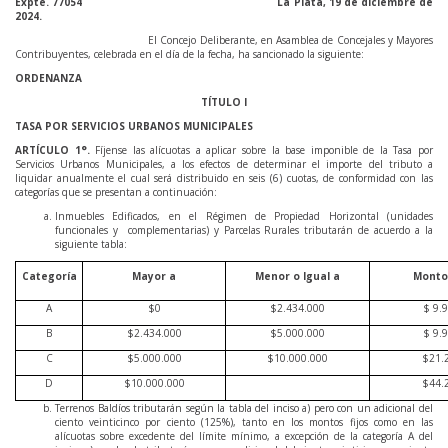
Expte. 77054 La Plata, 19 de diciembre de
2024.
El Concejo Deliberante, en Asamblea de Concejales y Mayores
Contribuyentes, celebrada en el día de la fecha, ha sancionado la siguiente:
ORDENANZA
TÍTULO I
TASA POR SERVICIOS URBANOS MUNICIPALES
ARTÍCULO
1
°.
Fíjense las alícuotas a aplicar sobre la base imponible de la Tasa por
Servicios Urbanos Municipales, a los efectos de determinar el importe del tributo a
liquidar anualmente el cual será distribuido en seis (6) cuotas, de conformidad con las
categorías que se presentan a continuación:
Inmuebles Edificados, en el Régimen de Propiedad Horizontal (unidades
funcionales y complementarias) y Parcelas Rurales tributarán de acuerdo a la
siguiente tabla:
Categoría
Mayor a
Menor o Igual a
Monto 
A
$0
$2.434.000
$ 9.
B
$2.434.000
$5.000.000
$ 9.
C
$5.000.000
$10.000.000
$21.
D
$10.000.000
$44.
Terrenos Baldíos tributarán según la tabla del inciso a) pero con un adicional del
ciento veinticinco por ciento (125%), tanto en los montos fijos como en las
alícuotas sobre excedente del límite mínimo, a excepción de la categoría A del