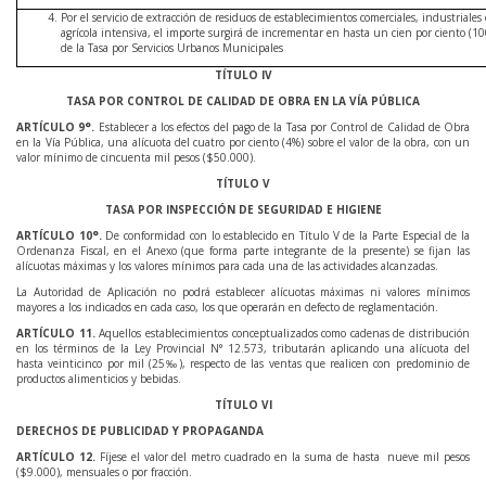
Por el servicio de extracción de residuos de establecimientos comerciales, industriales 
agrícola intensiva, el importe surgirá de incrementar en hasta un cien por ciento (10
de la Tasa por Servicios Urbanos Municipales
TÍTULO IV
TASA POR CONTROL DE CALIDAD DE OBRA EN LA VÍA PÚBLICA
ARTÍCULO
9
°.
Establecer a los efectos del pago de la Tasa por Control de Calidad de Obra
en la Vía Pública, una alícuota del cuatro por ciento (4%) sobre el valor de la obra, con un
valor mínimo de cincuenta mil pesos ($50.000).
TÍTULO V
TASA POR INSPECCIÓN DE SEGURIDAD E HIGIENE
ARTÍCULO
10
°.
De conformidad con lo establecido en Título V de la Parte Especial de la
Ordenanza Fiscal, en el Anexo (que forma parte integrante de la presente) se fijan las
alícuotas máximas y los valores mínimos para cada una de las actividades alcanzadas.
La Autoridad de Aplicación no podrá establecer alícuotas máximas ni valores mínimos
mayores a los indicados en cada caso, los que operarán en defecto de reglamentación.
ARTÍCULO
11
.
Aquellos establecimientos conceptualizados como cadenas de distribución
en los términos de la Ley Provincial N° 12.573, tributarán aplicando una alícuota del
hasta veinticinco por mil (25‰), respecto de las ventas que realicen con predominio de
productos alimenticios y bebidas.
TÍTULO VI
DERECHOS DE PUBLICIDAD Y PROPAGANDA
ARTÍCULO
12
.
Fíjese el valor del metro cuadrado en la suma de hasta nueve mil pesos
($9.000), mensuales o por fracción.