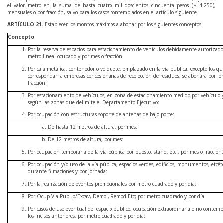
el valor metro en la suma de hasta cuatro mil doscientos cincuenta pesos ($ 4.250),
mensuales o por fracción, salvo para los casos contemplados en el artículo siguiente.
ARTÍCULO
21
.
Establecer los montos máximos a abonar por los siguientes conceptos:
Concepto
Por la reserva de espacios para estacionamiento de vehículos debidamente autorizado
metro lineal ocupado y por mes o fracción:
Por caja metálica, contenedor o volquete, emplazado en la vía pública, excepto los qu
correspondan a empresas concesionarias de recolección de residuos, se abonará por jo
fracción:
Por estacionamiento de vehículos, en zona de estacionamiento medido por vehículo y
según las zonas que delimite el Departamento Ejecutivo:
Por ocupación con estructuras soporte de antenas de bajo porte:
De hasta 12 metros de altura, por mes:
De 12 metros de altura, por mes:
Por ocupación temporaria de la vía pública por puesto, stand, etc., por mes o fracción:
Por ocupación y/o uso de la vía pública, espacios verdes, edificios, monumentos, etcét
durante filmaciones y por jornada:
Por la realización de eventos promocionales por metro cuadrado y por día:
Por Ocup Via Publ p/Excav, Demol, Remod Etc; por metro cuadrado y por día:
Por casos de uso eventual del espacio público, ocupación extraordinaria o no contem
los incisos anteriores, por metro cuadrado y por día: