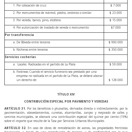
Por colocación de cruz:
$ 7.000
Por monumentos de mármol, piedra, cerámico o similar:
$ 23.000
Por vereda, banco, pino, etcétera:
$ 15.000
Por autorización de traslado de vereda o monumento:
$7.000
Por transferencia
De Bóveda entre terceros
$ 900.000
Nicheras entre terceros
$ 350.000
Servicios cocherías
Locales Radicadas en el partido de La Plata
$ 59.000
Foráneas Cuando el servicio funerario sea prestado por una
empresa no radicada en el partido de La Plata, se deberá abonar
un derecho de:
$ 128.000
TÍTULO XIV
CONTRIBUCIÓN ESPECIAL POR PAVIMENTO Y VEREDAS
ARTÍCULO
31
.
Por los beneficios o plusvalías, derivados directa o indirectamente, por la
pavimentación, abovedamientos, cunetas, alcantarillas, zanjeo y mejorado de calles y
caminos municipales, se abonará una contribución especial del quince por ciento (15%)
sobre el importe que resulte de la Tasa por Servicios Urbanos Municipales.
ARTÍCULO
32
.
En caso de obras de remodelación de aceras, las propiedades frentistas