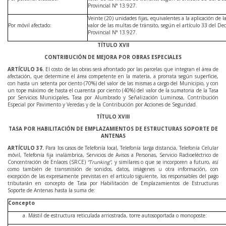
Provincial N° 13.927.
Veinte (20) unidades fijas, equivalentes a la aplicación de l
Por móvil afectado:
valor de las multas de tránsito, según el artículo 33 del D
Provincial N° 13.927.
TÍTULO XVII
CONTRIBUCIÓN DE MEJORA POR OBRAS ESPECIALES
ARTÍCULO
36
.
El costo de las obras será afrontado por las parcelas que integran el área de
afectación, que determine el área competente en la materia, a prorrata según superficie,
con hasta un setenta por ciento (70%) del valor de las mismas a cargo del Municipio, y con
un tope máximo de hasta el cuarenta por ciento (40%) del valor de la sumatoria de la Tasa
por Servicios Municipales, Tasa por Alumbrado y Señalización Luminosa, Contribución
Especial por Pavimento y Veredas y de la Contribución por Acciones de Seguridad.
TÍTULO XVIII
TASA POR HABILITACIÓN DE EMPLAZAMIENTOS DE ESTRUCTURAS SOPORTE DE
ANTENAS
ARTÍCULO
37
.
Para los casos de Telefonía local, Telefonía larga distancia, Telefonía Celular
móvil, Telefonía fija inalámbrica, Servicios de Avisos a Personas, Servicio Radioeléctrico de
Concentración de Enlaces (SRCE)
“Trunking”
, y similares o que se incorporen a futuro, así
como también de transmisión de sonidos, datos, imágenes u otra información, con
excepción de las expresamente previstas en el artículo siguiente, los responsables del pago
tributarán en concepto de Tasa por Habilitación de Emplazamientos de Estructuras
Soporte de Antenas hasta la suma de:
Concepto
Mástil de estructura reticulada arriostrada, torre autosoportada o monoposte: