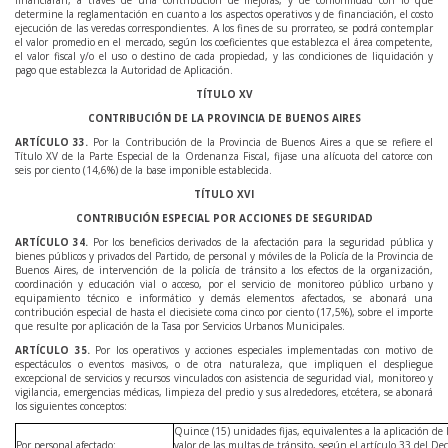
financiarán, a través de una contribución de mejoras, y de conformidad con lo que
determine la reglamentación en cuanto a los aspectos operativos y de financiación, el costo
ejecución de las veredas correspondientes. A los fines de su prorrateo, se podrá contemplar
el valor promedio en el mercado, según los coeficientes que establezca el área competente,
el valor fiscal y/o el uso o destino de cada propiedad, y las condiciones de liquidación y
pago que establezca la Autoridad de Aplicación.
TÍTULO XV
CONTRIBUCIÓN DE LA PROVINCIA DE BUENOS AIRES
ARTÍCULO
33
.
Por la Contribución de la Provincia de Buenos Aires a que se refiere el
Título XV de la Parte Especial de la Ordenanza Fiscal, fijase una alícuota del catorce con
seis por ciento (14,6%) de la base imponible establecida.
TÍTULO XVI
CONTRIBUCIÓN ESPECIAL POR ACCIONES DE SEGURIDAD
ARTÍCULO
34
.
Por los beneficios derivados de la afectación para la seguridad pública y
bienes públicos y privados del Partido, de personal y móviles de la Policía de la Provincia de
Buenos Aires, de intervención de la policía de tránsito a los efectos de la organización,
coordinación y educación vial o acceso, por el servicio de monitoreo público urbano y
equipamiento técnico e informático y demás elementos afectados, se abonará una
contribución especial de hasta el diecisiete coma cinco por ciento (17,5%), sobre el importe
que resulte por aplicación de la Tasa por Servicios Urbanos Municipales.
ARTÍCULO
35
.
Por los operativos y acciones especiales implementadas con motivo de
espectáculos o eventos masivos, o de otra naturaleza, que impliquen el despliegue
excepcional de servicios y recursos vinculados con asistencia de seguridad vial, monitoreo y
vigilancia, emergencias médicas, limpieza del predio y sus alrededores, etcétera, se abonará
los siguientes conceptos:
Quince (15) unidades fijas, equivalentes a la aplicación de 
Por personal afectado:
valor de las multas de tránsito, según el artículo 33 del D