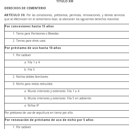
TÍTULO XIII
DERECHOS DE CEMENTERIO
ARTÍCULO
30
.
Por las concesiones, préstamos, permisos, renovaciones, y demás servicios
que se efectivicen en el cementerio local, se abonarán los siguientes derechos máximos:
Por concesiones hasta 15 años
Tierra para Panteones o Bóvedas:
Tierras para otros usos:
Por préstamo de uso hasta 10 años
Por cadáver
Fila 1 a 4
Fila 5
Nichos dobles familiares:
Nicho para restos reducidos
Muros interiores y exteriores: Fila 1 a 4:
Muros interiores y exteriores: Fila 5 en adelante:
Niños IP
Por préstamo de uso de sepultura en tierra por año:
Por renovación de préstamo de uso de nicho por 5 años
Por cadáver