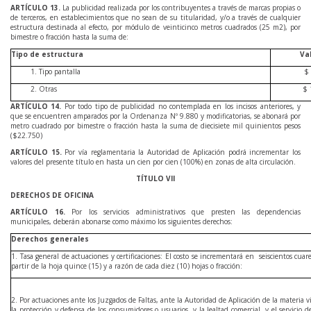
ARTÍCULO
13
.
La publicidad realizada por los contribuyentes a través de marcas propias o
de terceros, en establecimientos que no sean de su titularidad, y/o a través de cualquier
estructura destinada al efecto, por módulo de veinticinco metros cuadrados (25 m2), por
bimestre o fracción hasta la suma de:
Tipo de estructura
Va
Tipo pantalla
$ 
Otras
$ 
ARTÍCULO
14
.
Por todo tipo de publicidad no contemplada en los incisos anteriores, y
que se encuentren amparados por la Ordenanza Nº 9.880 y modificatorias, se abonará por
metro cuadrado por bimestre o fracción hasta la suma de diecisiete mil quinientos pesos
($22.750)
ARTÍCULO
15
.
Por vía reglamentaria la Autoridad de Aplicación podrá incrementar los
valores del presente título en hasta un cien por cien (100%) en zonas de alta circulación.
TÍTULO VII
DERECHOS DE OFICINA
ARTÍCULO
16
.
Por los servicios administrativos que presten las dependencias
municipales, deberán abonarse como máximo los siguientes derechos:
Derechos generales
1. Tasa general de actuaciones y certificaciones: El costo se incrementará en seiscientos cua
partir de la hoja quince (15) y a razón de cada diez (10) hojas o fracción:
2. Por actuaciones ante los Juzgados de Faltas, ante la Autoridad de Aplicación de la materia 
la protección y defensa de los consumidores o usuarios, y la lealtad comercial, y el servicio 