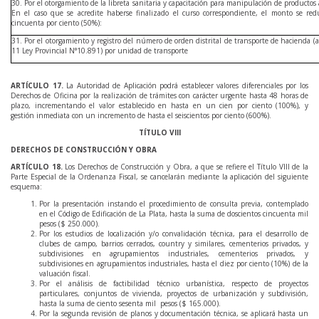
30. Por el otorgamiento de la libreta sanitaria y capacitación para manipulación de productos 
En el caso que se acredite haberse finalizado el curso correspondiente, el monto se re
cincuenta por ciento (50%):
31. Por el otorgamiento y registro del número de orden distrital de transporte de hacienda (a
11 Ley Provincial N°10.891) por unidad de transporte
ARTÍCULO
17
.
La Autoridad de Aplicación podrá establecer valores diferenciales por los
Derechos de Oficina por la realización de trámites con carácter urgente hasta 48 horas de
plazo, incrementando el valor establecido en hasta en un cien por ciento (100%), y
gestión inmediata con un incremento de hasta el seiscientos por ciento (600%).
TÍTULO VIII
DERECHOS DE CONSTRUCCIÓN Y OBRA
ARTÍCULO
18
.
Los Derechos de Construcción y Obra, a que se refiere el Título VIII de la
Parte Especial de la Ordenanza Fiscal, se cancelarán mediante la aplicación del siguiente
esquema:
Por la presentación instando el procedimiento de consulta previa, contemplado
en el Código de Edificación de La Plata, hasta la suma de doscientos cincuenta mil
pesos ($ 250.000).
Por los estudios de localización y/o convalidación técnica, para el desarrollo de
clubes de campo, barrios cerrados, country y similares, cementerios privados, y
subdivisiones en agrupamientos industriales, cementerios privados, y
subdivisiones en agrupamientos industriales, hasta el diez por ciento (10%) de la
valuación fiscal.
Por el análisis de factibilidad técnico urbanística, respecto de proyectos
particulares, conjuntos de vivienda, proyectos de urbanización y subdivisión,
hasta la suma de ciento sesenta mil pesos ($ 165.000).
Por la segunda revisión de planos y documentación técnica, se aplicará hasta un