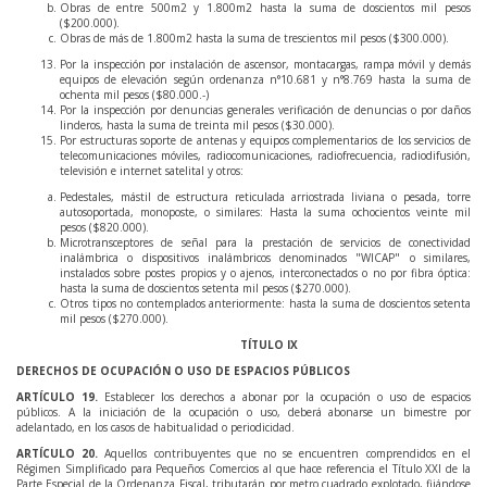
Obras de entre 500m2 y 1.800m2 hasta la suma de doscientos mil pesos
($200.000).
Obras de más de 1.800m2 hasta la suma de trescientos mil pesos ($300.000).
Por la inspección por instalación de ascensor, montacargas, rampa móvil y demás
equipos de elevación según ordenanza n°10.681 y n°8.769 hasta la suma de
ochenta mil pesos ($80.000.-)
Por la inspección por denuncias generales verificación de denuncias o por daños
linderos, hasta la suma de treinta mil pesos ($30.000).
Por estructuras soporte de antenas y equipos complementarios de los servicios de
telecomunicaciones móviles, radiocomunicaciones, radiofrecuencia, radiodifusión,
televisión e internet satelital y otros:
Pedestales, mástil de estructura reticulada arriostrada liviana o pesada, torre
autosoportada, monoposte, o similares: Hasta la suma ochocientos veinte mil
pesos ($820.000).
Microtransceptores de señal para la prestación de servicios de conectividad
inalámbrica o dispositivos inalámbricos denominados "WICAP" o similares,
instalados sobre postes propios y o ajenos, interconectados o no por fibra óptica:
hasta la suma de doscientos setenta mil pesos ($270.000).
Otros tipos no contemplados anteriormente: hasta la suma de doscientos setenta
mil pesos ($270.000).
TÍTULO IX
DERECHOS DE OCUPACIÓN O USO DE ESPACIOS PÚBLICOS
ARTÍCULO
19
.
Establecer los derechos a abonar por la ocupación o uso de espacios
públicos. A la iniciación de la ocupación o uso, deberá abonarse un bimestre por
adelantado, en los casos de habitualidad o periodicidad.
ARTÍCULO
20
.
Aquellos contribuyentes que no se encuentren comprendidos en el
Régimen Simplificado para Pequeños Comercios al que hace referencia el Título XXI de la
Parte Especial de la Ordenanza Fiscal, tributarán por metro cuadrado explotado, fijándose