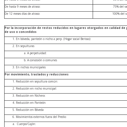
De hasta 9 meses de atraso:
75% del va
De 12 meses días de atraso:
100% del v
Por la incorporación de restos reducidos en lugares otorgados en calidad de
de uso o concedidos
En bóveda, panteón o nicho a perp. (Hogar social Berisso):
En sepulturas
A perpetuidad:
A concesión o comunes
En nichos municipales
Por movimiento, traslados y reducciones
Reducción en sepultura común:
Reducción en nicho municipal:
Reducción en Nichera:
Reducción en Panteón
Reducción en Bóveda
Movimientos externos fuera del Predio
Cuerpo/Cajón: