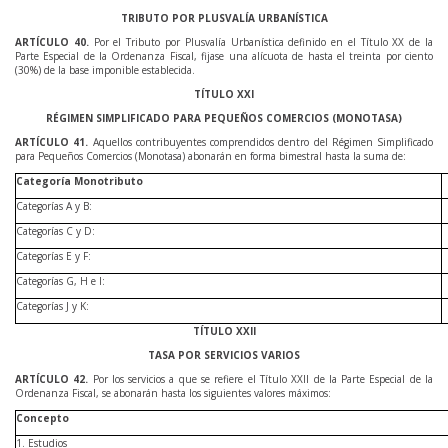
TRIBUTO POR PLUSVALÍA URBANÍSTICA
ARTÍCULO
40
.
Por el Tributo por Plusvalía Urbanística definido en el Título XX de la
Parte Especial de la Ordenanza Fiscal, fijase una alícuota de hasta el treinta por ciento
(30%) de la base imponible establecida.
TÍTULO XXI
RÉGIMEN SIMPLIFICADO PARA PEQUEÑOS COMERCIOS (MONOTASA)
ARTÍCULO
41
.
Aquellos contribuyentes comprendidos dentro del Régimen Simplificado
para Pequeños Comercios (Monotasa) abonarán en forma bimestral hasta la suma de:
Categoría Monotributo
Categorías A y B:
Categorías C y D:
Categorías E y F:
Categorías G, H e I:
Categorías J y K:
TÍTULO XXII
TASA POR SERVICIOS VARIOS
ARTÍCULO
42
.
Por los servicios a que se refiere el Título XXII de la Parte Especial de la
Ordenanza Fiscal, se abonarán hasta los siguientes valores máximos:
Concepto
1. Estudios