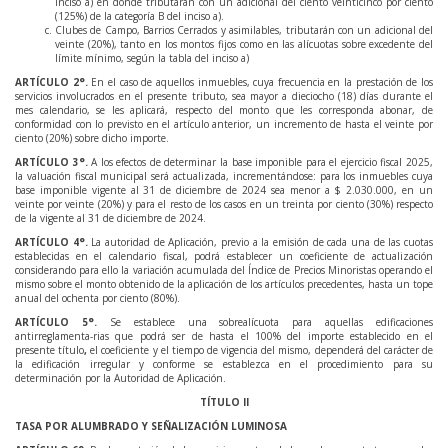
inciso a) en donde tributarán con un adicional del ciento veinticinco por ciento
(125%) de la categoría B del inciso a).
Clubes de Campo, Barrios Cerrados y asimilables, tributarán con un adicional del
veinte (20%), tanto en los montos fijos como en las alícuotas sobre excedente del
límite mínimo, según la tabla del inciso a)
ARTÍCULO
2
°.
En el caso de aquellos inmuebles, cuya frecuencia en la prestación de los
servicios involucrados en el presente tributo, sea mayor a dieciocho (18) días durante el
mes calendario, se les aplicará, respecto del monto que les corresponda abonar, de
conformidad con lo previsto en el artículo anterior, un incremento de hasta el veinte por
ciento (20%) sobre dicho importe.
ARTÍCULO
3
°.
A los efectos de determinar la base imponible para el ejercicio fiscal 2025,
la valuación fiscal municipal será actualizada, incrementándose: para los inmuebles cuya
base imponible vigente al 31 de diciembre de 2024 sea menor a $ 2.030.000, en un
veinte por veinte (20%) y para el resto de los casos en un treinta por ciento (30%) respecto
de la vigente al 31 de diciembre de 2024.
ARTÍCULO
4
°.
La autoridad de Aplicación, previo a la emisión de cada una de las cuotas
establecidas en el calendario fiscal, podrá establecer un coeficiente de actualización
considerando para ello la variación acumulada del Índice de Precios Minoristas operando el
mismo sobre el monto obtenido de la aplicación de los artículos precedentes, hasta un tope
anual del ochenta por ciento (80%).
ARTÍCULO
5
°.
Se establece una sobrealícuota para aquellas edificaciones
antirreglamenta-rias que podrá ser de hasta el 100% del importe establecido en el
presente título
,
el coeficiente y el tiempo de vigencia del mismo, dependerá del carácter de
la edificación irregular y conforme se establezca en el procedimiento para su
determinación por la Autoridad de Aplicación.
TÍTULO II
TASA POR ALUMBRADO Y SEÑALIZACIÓN LUMINOSA