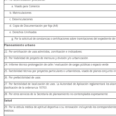
Visado para Comercio
b. Matriculaciones
c. Desvinculaciones
d. Copia de Documentación por foja (A4)
e. Derechos Unificados
Por la solicitud de constancias o certificaciones sobre tramitaciones del expediente de
Planeamiento urbano
22. Por certificación de usos admitidos, zonificación e indicadores:
23. Por Viabilidad de proyecto de mensura y división y/o urbanización
24. Informe técnico prolongación de calle / evaluación de cargas públicas o espacio verde
25. Factibilidad técnica por proyectos particulares o urbanísticos, visado de planos conjunto i
26. Por prefactibilidad de usos:
27. Por factibilidad de localización de usos. La Autoridad de Aplicación reglamentará los alca
clasificación de la ordenanza 10703.
28. Por otros servicios de la Secretaría de planeamiento no contemplados expresamente
Salud
29. Por la cédula médica de aptitud deportiva o su renovación incluyendo los correspondientes
médicos: