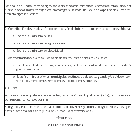
Por análisis químico, bacteriológico, con o sin atmósfera controlada, ensayos de estabilidad, d
hierro, o ácidos grasos transgénicos, cromatografía gaseosa, líquida o en capa fina de alimentos
bromatológico requerido:
2. Contribución destinada al Fondo de Inversión de Infraestructura e Intervenciones Urbanas
Sobre el suministro de gas:
Sobre el suministro de agua y cloaca:
Sobre el suministro de electricidad:
3. Acarreo/traslado y guarda/cuidado en depósitos/instalaciones municipales
Por el traslado de vehículos, semovientes, u otros elementos, al lugar donde quedará
guarda y/o cuidado:
Estadía en instalaciones municipales destinadas a depósito, guarda y/o cuidado, por d
vehículos, mercaderías, semovientes u otros bienes muebles:
4. Cursos
Por cursos de manipulación de alimentos, reanimación cardiopulmonar (RCP), u otros relacion
por persona, por curso o por mes:
5. Ingreso y Estacionamiento en la República de los Niños y Jardín Zoológico: Por el acceso y e
hasta el ochenta por ciento (80%) de un módulo contravencional.
TÍTULO XXIII
OTRAS DISPOSICIONES