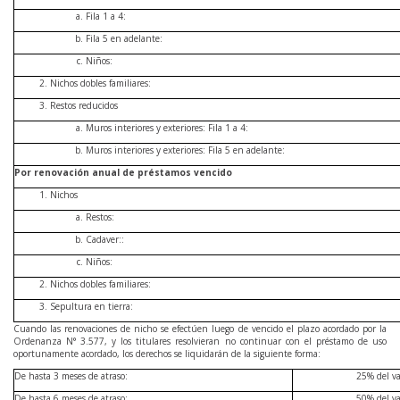
Fila 1 a 4:
Fila 5 en adelante:
Niños:
Nichos dobles familiares:
Restos reducidos
Muros interiores y exteriores: Fila 1 a 4:
Muros interiores y exteriores: Fila 5 en adelante:
Por renovación anual de préstamos vencido
Nichos
Restos:
Cadaver::
Niños:
Nichos dobles familiares:
Sepultura en tierra:
Cuando las renovaciones de nicho se efectúen luego de vencido el plazo acordado por la
Ordenanza N° 3.577, y los titulares resolvieran no continuar con el préstamo de uso
oportunamente acordado, los derechos se liquidarán de la siguiente forma:
De hasta 3 meses de atraso:
25% del va
De hasta 6 meses de atraso:
50% del va