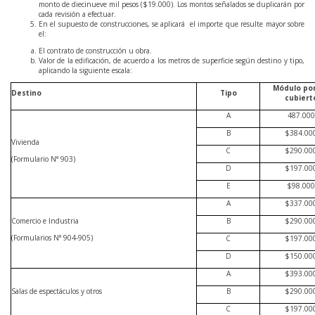
monto de diecinueve mil pesos ($19.000). Los montos señalados se duplicarán por
cada revisión a efectuar.
En el supuesto de construcciones, se aplicará el importe que resulte mayor sobre
el:
El contrato de construcción u obra.
Valor de la edificación, de acuerdo a los metros de superficie según destino y tipo,
aplicando la siguiente escala:
Módulo po
Destino
Tipo
cubiert
A
487.000
B
$384.00
Vivienda
C
$290.00
(Formulario N° 903)
D
$197.00
E
$98.000
A
$337.00
Comercio e Industria
B
$290.00
(Formularios N° 904-905)
C
$197.00
D
$150.00
A
$393.00
Salas de espectáculos y otros
B
$290.00
C
$197.00