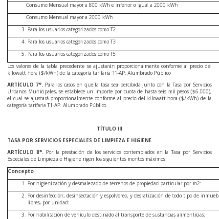
Consumo Mensual mayor a 800 kWh e inferior o igual a 2000 kWh
Consumo Mensual mayor a 2000 kWh
Para los usuarios categorizados como T2
Para los usuarios categorizados como T3
Para los usuarios categorizados como T5
Los valores de la tabla precedente se ajustarán proporcionalmente conforme al precio del
kilowatt hora ($/kWh) de la categoría tarifaria T1-AP: Alumbrado Público
ARTÍCULO
7
°.
Para los casos en que la tasa sea percibida junto con la Tasa por Servicios
Urbanos Municipales, se establece un importe por cuota de hasta seis mil pesos ($6.000),
el cual se ajustará proporcionalmente conforme al precio del kilowatt hora ($/kWh) de la
categoría tarifaria T1-AP: Alumbrado Público.
TÍTULO III
TASA POR SERVICIOS ESPECIALES DE LIMPIEZA E HIGIENE
ARTÍCULO
8
°.
Por la prestación de los servicios contemplados en la Tasa por Servicios
Especiales de Limpieza e Higiene rigen los siguientes montos máximos:
Concepto
Por higienización y desmalezado de terrenos de propiedad particular por m2:
Por desinfección, desinsectación y espolvoreo, y desratización de todo tipo de inmuebl
libres, por unidad:
Por habilitación de vehículo destinado al transporte de sustancias alimenticias: