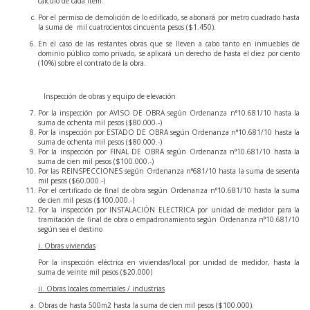
cálculo de cada ítem.
Por el permiso de demolición de lo edificado, se abonará por metro cuadrado hasta
la suma de mil cuatrocientos cincuenta pesos ($1.450).
En el caso de las restantes obras que se lleven a cabo tanto en inmuebles de
dominio público como privado, se aplicará un derecho de hasta el diez por ciento
(10%) sobre el contrato de la obra.
Inspección de obras y equipo de elevación
Por la inspección por AVISO DE OBRA según Ordenanza n°10.681/10 hasta la
suma de ochenta mil pesos ($80.000.-)
Por la inspección por ESTADO DE OBRA según Ordenanza n°10.681/10 hasta la
suma de ochenta mil pesos ($80.000.-)
Por la inspección por FINAL DE OBRA según Ordenanza n°10.681/10 hasta la
suma de cien mil pesos ($100.000.-)
Por las REINSPECCIONES según Ordenanza n°681/10 hasta la suma de sesenta
mil pesos ($60.000.-)
Por el certificado de final de obra según Ordenanza n°10.681/10 hasta la suma
de cien mil pesos ($100.000.-)
Por la inspección por INSTALACIÓN ELECTRICA por unidad de medidor para la
tramitación de final de obra o empadronamiento según Ordenanza n°10.681/10
según sea el destino
i. Obras viviendas
Por la inspección eléctrica en viviendas/local por unidad de medidor, hasta la
suma de veinte mil pesos ($20.000)
ii. Obras locales comerciales / industrias
Obras de hasta 500m2 hasta la suma de cien mil pesos ($100.000).