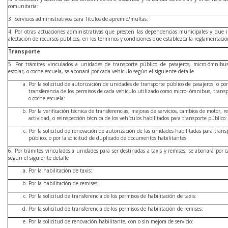
comunitaria:
3. Servicios administrativos para Títulos de apremio/multas:
4. Por otras actuaciones administrativas que presten las dependencias municipales y que 
afectación de recursos públicos, en los términos y condiciones que establezca la reglamentació
Transporte
5. Por trámites vinculados a unidades de transporte público de pasajeros, micro-ómnibus
escolar, o coche escuela, se abonará por cada vehículo según el siguiente detalle
Por la solicitud de autorización de unidades de transporte público de pasajeros; o por
transferencia de los permisos de cada vehículo utilizado como micro- ómnibus, transpo
o coche escuela:
Por la verificación técnica de transferencias, mejoras de servicios, cambios de motor, re
actividad, o reinspección técnica de los vehículos habilitados para transporte público:
Por la solicitud de renovación de autorización de las unidades habilitadas para trans
público, o por la solicitud de duplicado de documentos habilitantes:
6. Por trámites vinculados a unidades para ser destinadas a taxis y remises, se abonará por 
según el siguiente detalle
Por la habilitación de taxis:
Por la habilitación de remises:
Por la solicitud de transferencia de los permisos de habilitación de taxis:
Por la solicitud de transferencia de los permisos de habilitación de remises:
Por la solicitud de renovación habilitante, con o sin mejora de servicio: