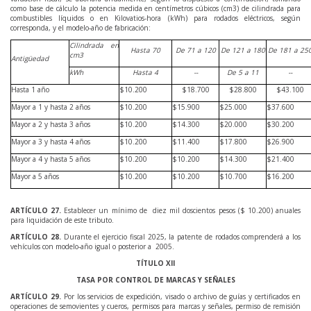
como base de cálculo la potencia medida en centímetros cúbicos (cm3) de cilindrada para
combustibles líquidos o en Kilovatios-hora (kWh) para rodados eléctricos, según
corresponda, y el modelo-año de fabricación:
Cilindrada en
Hasta 70
De 71 a 120
De 121 a 180
De 181 a 25
cm3
Antigüedad
kWh
Hasta 4
--
De 5 a 11
--
Hasta 1 año
$10.200
$18.700
$28.800
$43.100
Mayor a 1 y hasta 2 años
$10.200
$15.900
$25.000
$37.600
Mayor a 2 y hasta 3 años
$10.200
$14.300
$20.000
$30.200
Mayor a 3 y hasta 4 años
$10.200
$11.400
$17.800
$26.900
Mayor a 4 y hasta 5 años
$10.200
$10.200
$14.300
$21.400
Mayor a 5 años
$10.200
$10.200
$10.700
$16.200
ARTÍCULO
27
.
Establecer un mínimo de diez mil doscientos pesos ($ 10.200) anuales
para liquidación de este tributo.
ARTÍCULO
28
.
Durante el ejercicio fiscal 2025, la patente de rodados comprenderá a los
vehículos con modelo-año igual o posterior a 2005.
TÍTULO XII
TASA POR CONTROL DE MARCAS Y SEÑALES
ARTÍCULO
29
.
Por los servicios de expedición, visado o archivo de guías y certificados en
operaciones de semovientes y cueros, permisos para marcas y señales, permiso de remisión