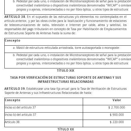
Pedestal por cada uno, o instalación de Microtransceptores de señal para la prestación
conectividad inalámbrica o dispositivos inalámbricos denominados "WICAP" o similares
propios y o ajenos, interconectados o no por fibra óptica, u otros tipos de estructura:
ARTÍCULO
38
.
En el supuesto de las estructuras y/o elementos no contemplados en el
artículo anterior, y por las obras civiles para la localización y funcionamiento de estaciones
de telecomunicaciones de radio, televisión e Internet por cable, aérea y satelital, los
responsables del pago tributarán en concepto de Tasa por Habilitación de Emplazamientos
de Estructuras Soporte de Antenas hasta la suma de:
Concepto
Mástil de estructura reticulada arriostrada, torre autosoportada o monoposte:
Pedestal por cada uno, o instalación de Microtransceptores de señal para la prestación
conectividad inalámbrica o dispositivos inalámbricos denominados "WICAP" o similares
propios y o ajenos, interconectados o no por fibra óptica, u otros tipos de estructura:
TÍTULO XIX
TASA POR VERIFICACIÓN DE ESTRUCTURAS SOPORTE DE ANTENAS Y SUS
INFRAESTRUCTURAS RELACIONADAS
ARTÍCULO
39
.
Establézcase una tasa fija anual para la Tasa de Verificación de Estructuras
Soporte de Antenas y sus Infraestructuras Relacionadas de hasta:
Concepto
Valor
Inciso a) del artículo 37
$ 2.700.000
Inciso b) del artículo 37
$ 900.000
Artículo 38
$ 220.000
TÍTULO XX