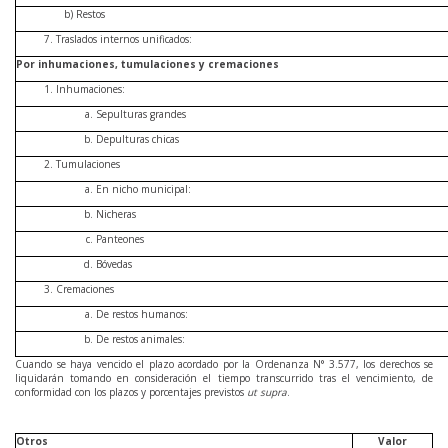
b) Restos
Traslados internos unificados:
Por inhumaciones, tumulaciones y cremaciones
Inhumaciones:
Sepulturas grandes
Depulturas chicas
Tumulaciones
En nicho municipal:
Nicheras
Panteones
Bóvedas
Cremaciones
De restos humanos:
De restos animales:
Cuando se haya vencido el plazo acordado por la Ordenanza N° 3.577, los derechos se
liquidarán tomando en consideración el tiempo transcurrido tras el vencimiento, de
conformidad con los plazos y porcentajes previstos
ut supra
.
Otros
Valor