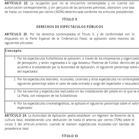
ARTÍCULO
22
.
La ocupación que no se encuentre contemplada y no cuente con
autorización correspondiente, y sin perjuicio de las sanciones previstas, abonarán una tasa
de hasta un trescientos por ciento (300%) determinada conforme los artículos precedentes.
TÍTULO X
DERECHOS DE ESPECTÁCULOS PÚBLICOS
ARTÍCULO
23
.
Por los derechos contemplados el Título X, y de conformidad con lo
dispuesto en la Parte Especial de la Ordenanza Fiscal, se aplicarán como máximo las
siguientes alícuotas:
Concepto
Por los espectáculos futbolísticos se aplicarán, a través de los empresarios y organizad
de percepción, y serán ingresados a la Liga Amateur Platense de Fútbol, dentro del p
acuerdo a lo establecido por la Autoridad de Aplicación, el siguiente porcentaje sobre 
del espectador:
Por los espectáculos teatrales, musicales, circenses y otros espectáculos no contemplad
siguiente porcentaje sobre el valor de cada entrada a cargo del espectador o recaudació
Por los eventos y espectáculos realizados en las instalaciones del predio en el que se
La Plata, con excepción de los futbolísticos:
Por los espectáculos cinematográficos, se aplicará el siguiente porcentaje sobre el valo
espectador:
ARTÍCULO
24
.
La Autoridad de Aplicación podrá establecer un régimen de fomento de la
cultura local, estableciendo una deducción de hasta el setenta por ciento (70%) sobre el
inciso 3 del artículo anterior, cuando se realicen espectáculos musicales con bandas de
procedencia local.
TÍTULO XI