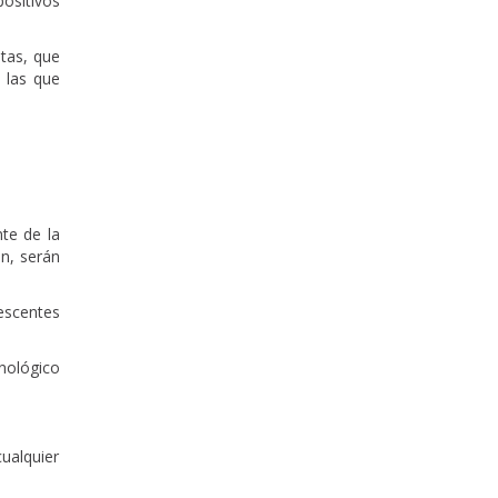
positivos
ltas, que
 las que
nte de la
en, serán
lescentes
cnológico
cualquier