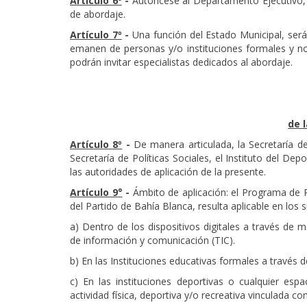
Artículo 6º
-
Autorícese al Departamento Ejecutivo, a
de abordaje.
Artículo 7º
-
Una función del Estado Municipal, será 
emanen de personas y/o instituciones formales y no
podrán invitar especialistas dedicados al abordaje.
de 
Artículo 8º
-
De manera articulada, la Secretaría de
Secretaría de Políticas Sociales, el Instituto del De
las autoridades de aplicación de la presente.
Art
ículo 9
°
-
Ámbito de aplicación: el Programa de P
del Partido de Bahía Blanca, resulta aplicable en los 
a) Dentro de los dispositivos digitales a través de m
de información y comunicación (TIC).
b) En las Instituciones educativas formales a través 
c) En las instituciones deportivas o cualquier espa
actividad física, deportiva y/o recreativa vinculada co