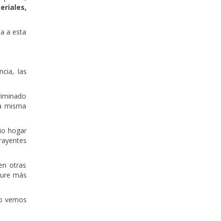
riales,
da a esta
cia, las
criminado
la misma
pio hogar
trayentes
en otras
dure más
lo vemos