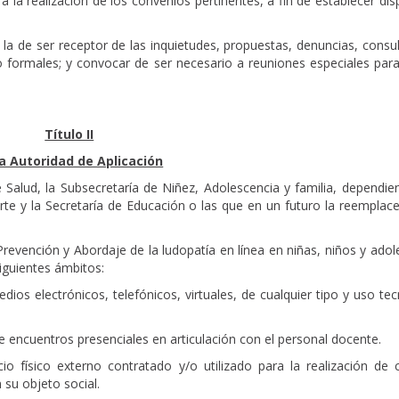
 la realización de los convenios pertinentes, a fin de establecer dis
la de ser receptor de las inquietudes, propuestas, denuncias, consu
 formales; y convocar de ser necesario a reuniones especiales para
Título II
la Autoridad de Aplicación
 Salud, la Subsecretaría de Niñez, Adolescencia y familia, dependie
porte y la Secretaría de Educación o las que en un futuro la reemplac
revención y Abordaje de la ludopatía en línea en niñas, niños y ado
siguientes ámbitos:
edios electrónicos, telefónicos, virtuales, de cualquier tipo y uso te
de encuentros presenciales en articulación con el personal docente.
cio físico externo contratado y/o utilizado para la realización de 
n su objeto social.