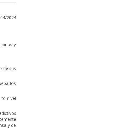
/04/2024
 niños y
to de sus
ueba los
to nivel
dictivos
ntemente
nsa y de