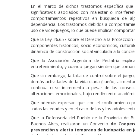
En el marco de dichos trastornos específica que
significativos asociados con malestar o interfer
comportamientos repetitivos en búsqueda de a
dependencia. Los trastornos debidos a comportamient
uso de videojuegos, lo que puede implicar comportam
Que la Ley 26.657 sobre el Derecho a la Protecció
componentes históricos, socio-económicos, culturale
dinámica de construcción social vinculada a la concr
Que la Asociación Argentina de Pediatría expli
entretenimiento, y cuando juegan sienten que toman
Que sin embargo, la falta de control sobre el juego; 
demás actividades de la vida diaria (sueño, alimentac
continúa o se incrementa a pesar de las consecuenci
alteraciones emocionales, bajo rendimiento académico
Que además expresan que, con el confinamiento por
todas las edades y en el caso de las y los adolescen
Que la Defensoría del Pueblo de la Provincia de Bue
Buenos Aires, realizaron un Convenio
de Cooper
prevención y alerta temprana de ludopatía en 