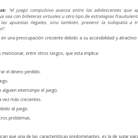
que:
“
el juego compulsivo avanza entre los adolescentes que a
a sea con billeteras virtuales u otro tipo de estrategias fraudulent
las apuestas ilegales, sino también, prevenir la ludopatía a t
to
”
.
en una preocupación creciente debido a su accesibilidad y atractivo
s mencionar, entre otros rasgos, que esta implica:
ar el dinero perdido.
uego.
o alguien interrumpe el juego.
a vez más crecientes.
ebido al juego.
otros problemas.
ican que una de las características predominantes, es la de jugar par