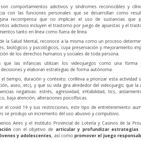
 son comportamientos adictivos y síndromes reconocibles y clín
encia con las funciones personales que se desarrollan como resu
lguna recompensa que no implican el uso de sustancias que p
os adictivos incluyen el trastorno por juego de apuestas y el trast
ientos tanto en línea como fuera de línea.
n de la Salud Mental, reconoce a la misma como un proceso determi
s, biológicos y psicológicos, cuya preservación y mejoramiento imp
eción de los derechos humanos y sociales de toda persona.
ca que las infancias utilizan los videojuegos como una form
 decisiones y elaboran estrategias de forma autónoma.
el tiempo, duración y contexto; conlleva a priorizar esta actividad 
ión, aseo, etc), y que su vida gira alrededor del videojuego; que la 
as negativas: estrés, agresividad, irritabilidad, tics, aislamiento
, baja atención, alteraciones psicofísicas.
 el covid 19 y sus restricciones, este tipo de entretenimiento au
tes se produjo un incremento del uso abusivo y compulsivo.
nos Aires y el Instituto Provincial de Lotería y Casinos de la Prov
ación
con el objetivo de
articular y profundizar estrategias
jóvenes y adolescentes
, así como
promover el juego responsab