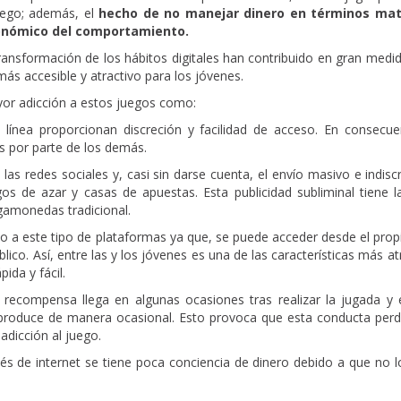
uego; además, el
hecho de no manejar dinero en términos mate
conómico del comportamiento.
ransformación de los hábitos digitales han contribuido en gran medi
ás accesible y atractivo para los jóvenes.
yor adicción a estos juegos como:
 línea proporcionan discreción y facilidad de acceso. En consecuen
as por parte de los demás.
las redes sociales y, casi sin darse cuenta, el envío masivo e indis
gos de azar y casas de apuestas. Esta publicidad subliminal tiene 
gamonedas tradicional.
so a este tipo de plataformas ya que, se puede acceder desde el pro
lico. Así, entre las y los jóvenes es una de las características más a
da y fácil.
a recompensa llega en algunas ocasiones tras realizar la jugada y 
 produce de manera ocasional. Esto provoca que esta conducta per
adicción al juego.
és de internet se tiene poca conciencia de dinero debido a que no 