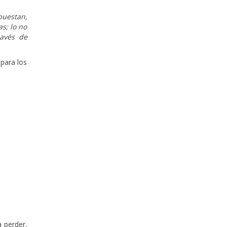
puestan,
as; lo no
ravés de
 para los
a perder,