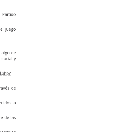
 Partido
del juego
e algo de
 social y
d.php?
ravés de
ruidos a
e de las