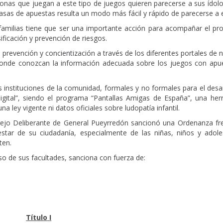
onas que juegan a este tipo de juegos quieren parecerse a sus ídolo
sas de apuestas resulta un modo más fácil y rápido de parecerse a e
familias tiene que ser una importante acción para acompañar el pr
ificación y prevención de riesgos.
revención y concientización a través de los diferentes portales de n
s donde conozcan la información adecuada sobre los juegos con apu
 instituciones de la comunidad, formales y no formales para el desa
igital”, siendo el programa “Pantallas Amigas de España”, una her
 ley vigente ni datos oficiales sobre ludopatía infantil.
o Deliberante de General Pueyrredón sancionó una Ordenanza fre
star de su ciudadanía, especialmente de las niñas, niños y adole
ten.
so de sus facultades, sanciona con fuerza de:
Título
I