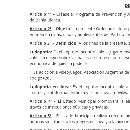
DI
Artículo 1º
-
Créase el Programa de Prevención y Abo
de Bahía Blanca.
Artículo 2º
-
Objeto:
La presente Ordenanza tiene po
en línea en niñas, niños y adolescentes del Partido d
Artículo 3º
-
Definición.
A los fines de la presente, 
Ludopatía:
Es el impulso incontrolable a jugar medi
valor en riesgo sobre las bases de un resultado desco
económica de quien la padece.
1 La adicción a videojuegos. Asociación Argentina d
codigo=268
Ludopatía
en línea
:
Es el impulso incontrolable a
internet, plataformas en línea y dispositivos móviles.
Artículo 4º
-
El Estado Municipal promoverá la ela
través de instituciones públicas y privadas.
Artículo 5º
-
El estado Municipal realizará recomen
noticias vinculadas a los juegos en línea y a la adicci