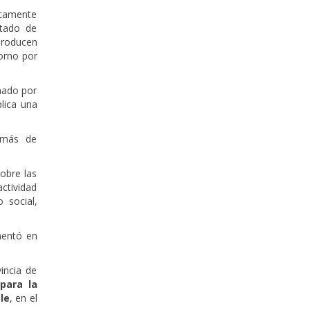
icamente
ltado de
roducen
orno por
nado por
lica una
a más de
sobre las
actividad
 social,
mentó en
incia de
 para la
le
, en el