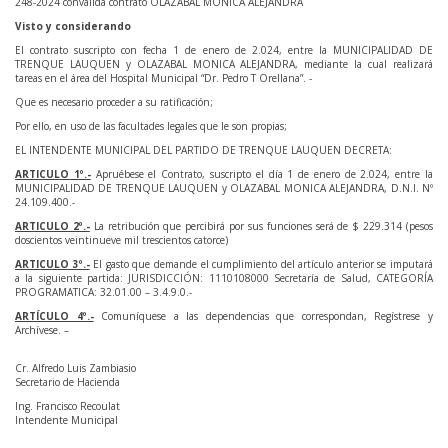
248-2024 convalida contrato OLAZABAL MONICA ALEJANDRA
Visto y considerando
El contrato suscripto con fecha 1 de enero de 2.024, entre la MUNICIPALIDAD DE
TRENQUE LAUQUEN y OLAZABAL MONICA ALEJANDRA, mediante la cual realizará
tareas en el área del Hospital Municipal “Dr. Pedro T Orellana”. -
Que es necesario proceder a su ratificación;
Por ello, en uso de las facultades legales que le son propias;
EL INTENDENTE MUNICIPAL DEL PARTIDO DE TRENQUE LAUQUEN DECRETA:
ARTICULO 1º.-
Apruébese el Contrato, suscripto el día 1 de enero de 2.024, entre la
MUNICIPALIDAD DE TRENQUE LAUQUEN y OLAZABAL MONICA ALEJANDRA, D.N.I. Nº
24.109.400.-
ARTICULO 2º.-
La retribución que percibirá por sus funciones será de $ 229.314 (pesos
doscientos veintinueve mil trescientos catorce)
ARTICULO 3º.-
El gasto que demande el cumplimiento del artículo anterior se imputará
a la siguiente partida: JURISDICCIÓN: 1110108000 Secretaría de Salud, CATEGORÍA
PROGRAMATICA: 32.01.00 – 3.4.9.0.-
ARTÍCULO 4º.-
Comuníquese a las dependencias que correspondan, Regístrese y
Archívese. –
Cr. Alfredo Luis Zambiasio
Secretario de Hacienda
Ing. Francisco Recoulat
Intendente Municipal