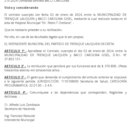
215-2024 Convalida contrato BACCI CAROLINA
Visto y considerando
El contrato suscripto con fecha 02 de enero de 2024, entre la MUNICIPALIDAD DE
TRENQUE LAUQUEN y BACCI CAROLINA GISEL, mediante la cual realizará tareas en el
área de Hospital Municipal “Dr. Pedro T Orellana”. -
Que es necesario proceder a su ratificación;
Por ello, en uso de las facultades legales que le son propias;
EL INTENDENTE MUNICIPAL DEL PARTIDO DE TRENQUE LAUQUEN DECRETA:
ARTICULO 1º.-
Apruébese el Contrato, suscripto el día 02 de enero de 2024, entre la
MUNICIPALIDAD DE TRENQUE LAUQUEN y BACCI CAROLINA GISEL, D.N.I. Nº
37.893.131.-
ARTICULO 2º.-
La retribución que percibirá por sus funciones será de $ 370.808.- (Pesos
trescientos setenta mil ochocientos ocho). -
ARTICULO 3º.-
El gasto que demande el cumplimiento del artículo anterior se imputará
a la siguiente partida: JURISDICCIÓN: 1110108000 Secretaria de Salud, CATEGORÍA
PROGRAMATICA: 32.01.00 – 3.4.9.-
ARTÍCULO 4º.-
Comuníquese a las dependencias que correspondan, Regístrese y
Archívese. -
Cr. Alfredo Luis Zambiasio
Secretario de Hacienda
Ing. Francisco Recoulat
Intendente Municipal