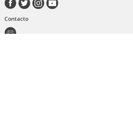
Contacto
Autoridad de Aplicación
Secretaría General
Subsecretaría Legal y Técnica
Guía Servicios
Portal de trámites
Expedientes
Seguridad Vial
ARBA