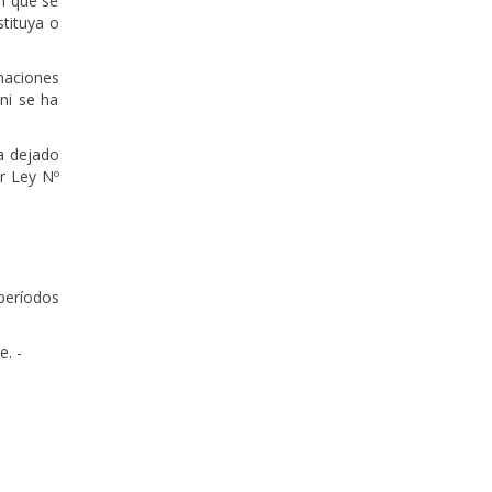
n que se
stituya o
maciones
ni se ha
a dejado
or Ley Nº
períodos
se. -