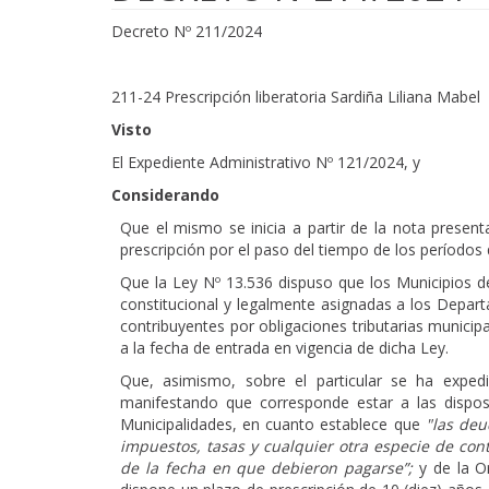
Decreto Nº 211/2024
211-24 Prescripción liberatoria Sardiña Liliana Mabel
Visto
El Expediente Administrativo Nº 121/2024, y
Considerando
Que el mismo se inicia a partir de la nota presen
prescripción por el paso del tiempo de los períod
Que la Ley Nº 13.536 dispuso que los Municipios d
constitucional y legalmente asignadas a los Depar
contribuyentes por obligaciones tributarias municip
a la fecha de entrada en vigencia de dicha Ley.
Que, asimismo, sobre el particular se ha exped
manifestando que corresponde estar a las disposi
Municipalidades, en cuanto establece que
"las deu
impuestos, tasas y cualquier otra especie de con
de la fecha en que debieron pagarse”;
y de
la
O