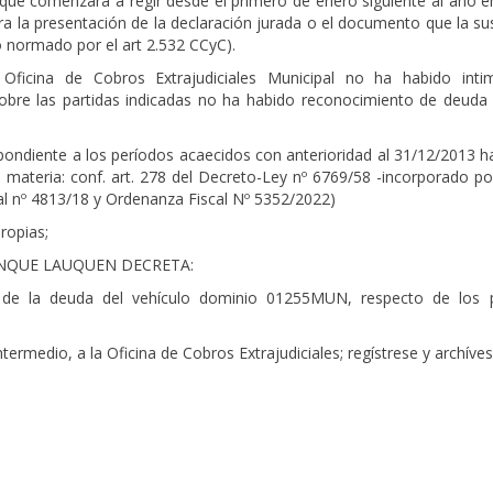
 que comenzará a regir desde el primero de enero siguiente al año e
a la presentación de la declaración jurada o el documento que la su
lo normado por el art 2.532 CCyC).
ficina de Cobros Extrajudiciales Municipal no ha habido inti
 sobre las partidas indicadas no ha habido reconocimiento de deuda 
pondiente a los períodos acaecidos con anterioridad al 31/12/2013 h
a materia: conf. art. 278 del Decreto-Ley nº 6769/58 -incorporado p
al nº 4813/18 y Ordenanza Fiscal Nº 5352/2022)
ropias;
ENQUE LAUQUEN DECRETA:
ia de la deuda del vehículo dominio 01255MUN, respecto de los 
ermedio, a la Oficina de Cobros Extrajudiciales; regístrese y archíve