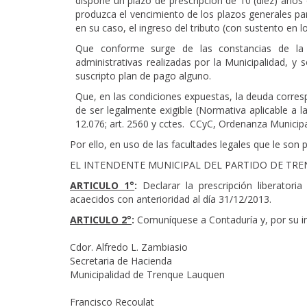
dispone un plazo de prescripción de 10 (diez) años
produzca el vencimiento de los plazos generales par
en su caso, el ingreso del tributo (con sustento en 
Que conforme surge de las constancias de la O
administrativas realizadas por la Municipalidad, y
suscripto plan de pago alguno.
Que, en las condiciones expuestas, la deuda corres
de ser legalmente exigible (Normativa aplicable a l
12.076; art. 2560 y cctes. CCyC, Ordenanza Municip
Por ello, en uso de las facultades legales que le son p
EL INTENDENTE MUNICIPAL DEL PARTIDO DE TR
ARTICULO 1°
:
Declarar la prescripción liberator
acaecidos con anterioridad al día 31/12/2013.
ARTICULO 2°
:
Comuníquese a Contaduría y, por su int
Cdor. Alfredo L. Zambiasio
Secretaria de Hacienda
Municipalidad de Trenque Lauquen
Francisco Recoulat