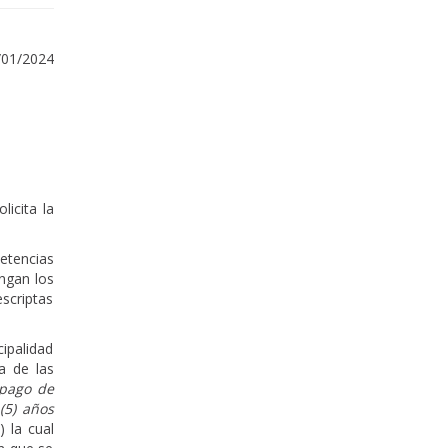
/01/2024
icita la
etencias
ngan los
escriptas
ipalidad
a de las
 pago de
(5) años
 la cual