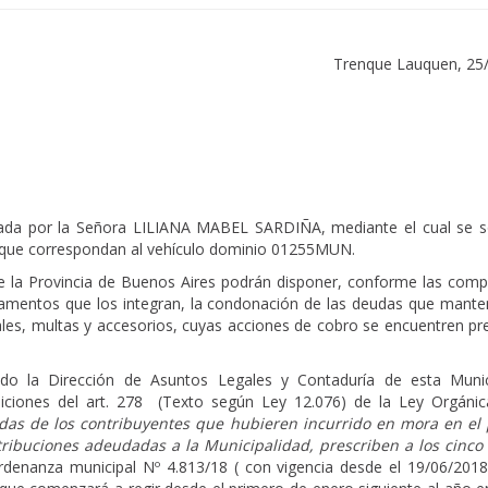
Trenque Lauquen, 25
tada por la Señora LILIANA MABEL SARDIÑA, mediante el cual se sol
os que correspondan al vehículo dominio 01255MUN.
e la Provincia de Buenos Aires podrán disponer, conforme las comp
tamentos que los integran, la condonación de las deudas que mante
ales, multas y accesorios, cuyas acciones de cobro se encuentren pr
ido la Dirección de Asuntos Legales y Contaduría de esta Munic
ciones del art. 278
(Texto según Ley 12.076) de la Ley Orgánic
das de los contribuyentes que hubieren incurrido en mora en el
tribuciones adeudadas a la Municipalidad, prescriben a los cinco 
rdenanza municipal Nº 4.813/18 ( con vigencia desde el 19/06/2018)