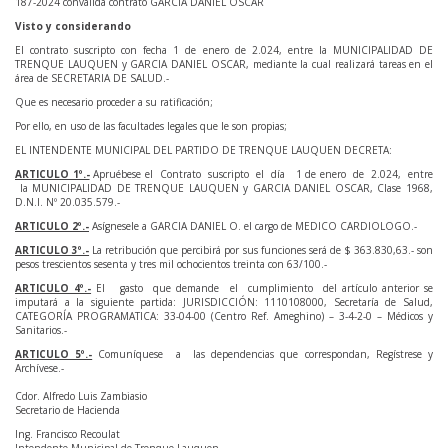
187-2024 convalida contrato GARCIA DANIEL OSCAR
Visto y considerando
El contrato suscripto con fecha 1 de enero de 2.024, entre la MUNICIPALIDAD DE
TRENQUE LAUQUEN y GARCIA DANIEL OSCAR, mediante la cual realizará tareas en el
área de SECRETARIA DE SALUD.-
Que es necesario proceder a su ratificación;
Por ello, en uso de las facultades legales que le son propias;
EL INTENDENTE MUNICIPAL DEL PARTIDO DE TRENQUE LAUQUEN DECRETA:
ARTICULO 1º.-
Apruébese el Contrato suscripto el día 1 de enero de 2.024, entre
la MUNICIPALIDAD DE TRENQUE LAUQUEN y GARCIA DANIEL OSCAR, Clase 1968,
D.N.I. Nº 20.035.579.-
ARTICULO 2º.-
Asígnesele a GARCIA DANIEL O. el cargo de MEDICO CARDIOLOGO.-
ARTICULO 3º.-
La retribución que percibirá por sus funciones será de $ 363.830,63.- son
pesos trescientos sesenta y tres mil ochocientos treinta con 63/100.-
ARTICULO 4º.-
El gasto que demande el cumplimiento del artículo anterior se
imputará a la siguiente partida: JURISDICCIÓN: 1110108000, Secretaría de Salud,
CATEGORÍA PROGRAMATICA: 33-04-00 (Centro Ref. Ameghino) – 3-4-2-0 – Médicos y
Sanitarios.-
ARTICULO 5º.-
Comuníquese a las dependencias que correspondan, Regístrese y
Archívese.-
Cdor. Alfredo Luis Zambiasio
Secretario de Hacienda
Ing. Francisco Recoulat