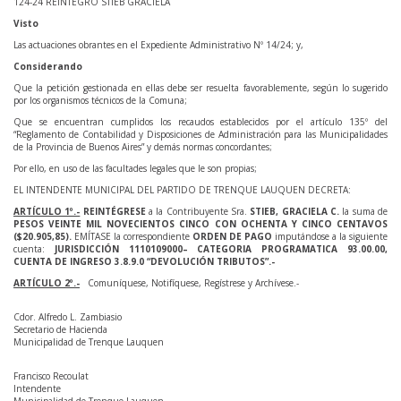
124-24 REINTEGRO STIEB GRACIELA
Visto
Las actuaciones obrantes en el Expediente Administrativo Nº 14/24; y,
Considerando
Que la petición gestionada en ellas debe ser resuelta favorablemente, según lo sugerido
por los organismos técnicos de la Comuna;
Que se encuentran cumplidos los recaudos establecidos por el artículo 135º del
“Reglamento de Contabilidad y Disposiciones de Administración para las Municipalidades
de la Provincia de Buenos Aires” y demás normas concordantes;
Por ello, en uso de las facultades legales que le son propias;
EL INTENDENTE MUNICIPAL DEL PARTIDO DE TRENQUE LAUQUEN DECRETA:
ARTÍCULO 1º.-
REINTÉGRESE
a la Contribuyente Sra.
STIEB, GRACIELA C.
la suma de
PESOS VEINTE MIL NOVECIENTOS CINCO CON OCHENTA Y CINCO CENTAVOS
($20.905,85).
EMÍTASE la correspondiente
ORDEN DE PAGO
imputándose a la siguiente
cuenta:
JURISDICCIÓN 1110109000– CATEGORIA PROGRAMATICA 93.00.00,
CUENTA DE INGRESO 3.8.9.0 “DEVOLUCIÓN TRIBUTOS”.-
ARTÍCULO 2º.-
Comuníquese, Notifíquese, Regístrese y Archívese.-
Cdor. Alfredo L. Zambiasio
Secretario de Hacienda
Municipalidad de Trenque Lauquen
Francisco Recoulat
Intendente