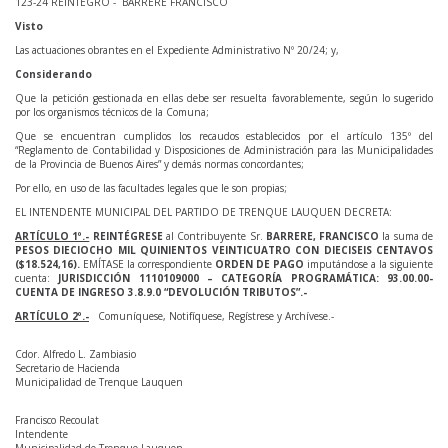
123-24 REINTEGRO - BARRERE FRANCISCO
Visto
Las actuaciones obrantes en el Expediente Administrativo Nº 20/24; y,
Considerando
Que la petición gestionada en ellas debe ser resuelta favorablemente, según lo sugerido
por los organismos técnicos de la Comuna;
Que se encuentran cumplidos los recaudos establecidos por el artículo 135º del
“Reglamento de Contabilidad y Disposiciones de Administración para las Municipalidades
de la Provincia de Buenos Aires” y demás normas concordantes;
Por ello, en uso de las facultades legales que le son propias;
EL INTENDENTE MUNICIPAL DEL PARTIDO DE TRENQUE LAUQUEN DECRETA:
ARTÍCULO 1º.-
REINTÉGRESE
al Contribuyente Sr.
BARRERE, FRANCISCO
la suma de
PESOS DIECIOCHO MIL QUINIENTOS VEINTICUATRO CON DIECISEIS CENTAVOS
($18.524,16).
EMÍTASE la correspondiente
ORDEN DE PAGO
imputándose a la siguiente
cuenta:
JURISDICCIÓN 1110109000 – CATEGORÍA PROGRAMÁTICA: 93.00.00-
CUENTA DE INGRESO 3.8.9.0 “DEVOLUCIÓN TRIBUTOS”.-
ARTÍCULO 2º.-
Comuníquese, Notifíquese, Regístrese y Archívese.-
Cdor. Alfredo L. Zambiasio
Secretario de Hacienda
Municipalidad de Trenque Lauquen
Francisco Recoulat
Intendente